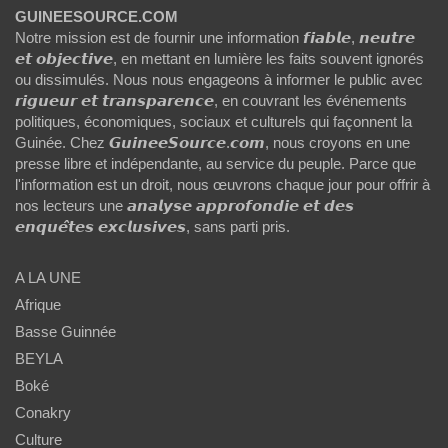
GUINEESOURCE.COM
Notre mission est de fournir une information 𝙛𝙞𝙖𝙗𝙡𝙚, 𝙣𝙚𝙪𝙩𝙧𝙚
𝙚𝙩 𝙤𝙗𝙟𝙚𝙘𝙩𝙞𝙫𝙚, en mettant en lumière les faits souvent ignorés
ou dissimulés. Nous nous engageons à informer le public avec
𝙧𝙞𝙜𝙪𝙚𝙪𝙧 𝙚𝙩 𝙩𝙧𝙖𝙣𝙨𝙥𝙖𝙧𝙚𝙣𝙘𝙚, en couvrant les événements
politiques, économiques, sociaux et culturels qui façonnent la
Guinée. Chez 𝙂𝙪𝙞𝙣𝙚𝙚𝙎𝙤𝙪𝙧𝙘𝙚.𝙘𝙤𝙢, nous croyons en une
presse libre et indépendante, au service du peuple. Parce que
l'information est un droit, nous œuvrons chaque jour pour offrir à
nos lecteurs une 𝙖𝙣𝙖𝙡𝙮𝙨𝙚 𝙖𝙥𝙥𝙧𝙤𝙛𝙤𝙣𝙙𝙞𝙚 𝙚𝙩 𝙙𝙚𝙨
𝙚𝙣𝙦𝙪𝙚̂𝙩𝙚𝙨 𝙚𝙭𝙘𝙡𝙪𝙨𝙞𝙫𝙚𝙨, sans parti pris.
A LA UNE
Afrique
Basse Guinnée
BEYLA
Boké
Conakry
Culture