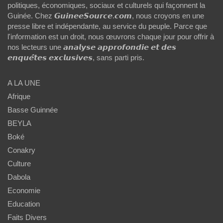
politiques, économiques, sociaux et culturels qui façonnent la
Guinée. Chez 𝙂𝙪𝙞𝙣𝙚𝙚𝙎𝙤𝙪𝙧𝙘𝙚.𝙘𝙤𝙢, nous croyons en une
presse libre et indépendante, au service du peuple. Parce que
l'information est un droit, nous œuvrons chaque jour pour offrir à
nos lecteurs une 𝙖𝙣𝙖𝙡𝙮𝙨𝙚 𝙖𝙥𝙥𝙧𝙤𝙛𝙤𝙣𝙙𝙞𝙚 𝙚𝙩 𝙙𝙚𝙨
𝙚𝙣𝙦𝙪𝙚̂𝙩𝙚𝙨 𝙚𝙭𝙘𝙡𝙪𝙨𝙞𝙫𝙚𝙨, sans parti pris.
A LA UNE
Afrique
Basse Guinnée
BEYLA
Boké
Conakry
Culture
Dabola
Economie
Education
Faits Divers