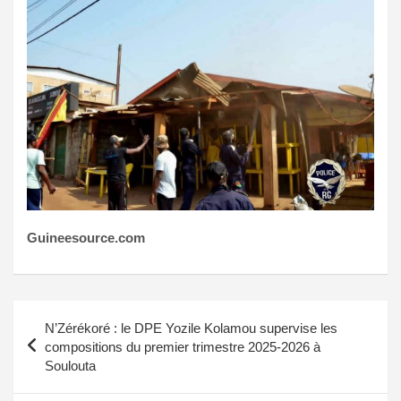
Guineesource.com
Navigation
N’Zérékoré : le DPE Yozile Kolamou supervise les
de
compositions du premier trimestre 2025-2026 à
Soulouta
l’article