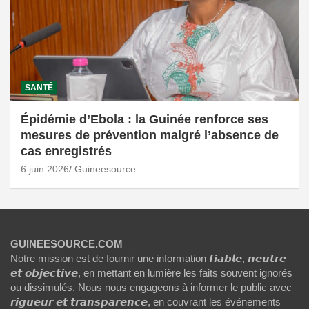
SANTÉ
Épidémie d’Ebola : la Guinée renforce ses
mesures de prévention malgré l’absence de
cas enregistrés
6 juin 2026
Guineesource
GUINEESOURCE.COM
Notre mission est de fournir une information 𝙛𝙞𝙖𝙗𝙡𝙚, 𝙣𝙚𝙪𝙩𝙧𝙚
𝙚𝙩 𝙤𝙗𝙟𝙚𝙘𝙩𝙞𝙫𝙚, en mettant en lumière les faits souvent ignorés
ou dissimulés. Nous nous engageons à informer le public avec
𝙧𝙞𝙜𝙪𝙚𝙪𝙧 𝙚𝙩 𝙩𝙧𝙖𝙣𝙨𝙥𝙖𝙧𝙚𝙣𝙘𝙚, en couvrant les événements