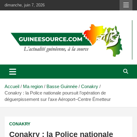
Aller
dimanche, juin 7, 2026
au
contenu
Accueil
Ma region
Basse Guinnée
Conakry
Conakry : la Police nationale poursuit l’opération de
déguerpissement sur l’axe Aéroport–Centre Émetteur
CONAKRY
Conakry : la Police nationale