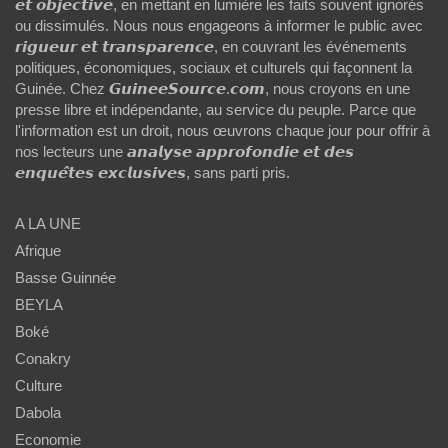
𝙚𝙩 𝙤𝙗𝙟𝙚𝙘𝙩𝙞𝙫𝙚, en mettant en lumière les faits souvent ignorés
ou dissimulés. Nous nous engageons à informer le public avec
𝙧𝙞𝙜𝙪𝙚𝙪𝙧 𝙚𝙩 𝙩𝙧𝙖𝙣𝙨𝙥𝙖𝙧𝙚𝙣𝙘𝙚, en couvrant les événements
politiques, économiques, sociaux et culturels qui façonnent la
Guinée. Chez 𝙂𝙪𝙞𝙣𝙚𝙚𝙎𝙤𝙪𝙧𝙘𝙚.𝙘𝙤𝙢, nous croyons en une
presse libre et indépendante, au service du peuple. Parce que
l'information est un droit, nous œuvrons chaque jour pour offrir à
nos lecteurs une 𝙖𝙣𝙖𝙡𝙮𝙨𝙚 𝙖𝙥𝙥𝙧𝙤𝙛𝙤𝙣𝙙𝙞𝙚 𝙚𝙩 𝙙𝙚𝙨
𝙚𝙣𝙦𝙪𝙚̂𝙩𝙚𝙨 𝙚𝙭𝙘𝙡𝙪𝙨𝙞𝙫𝙚𝙨, sans parti pris.
A LA UNE
Afrique
Basse Guinnée
BEYLA
Boké
Conakry
Culture
Dabola
Economie