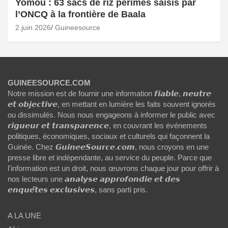
Yomou : 63 sacs de riz périmés saisis par
l’ONCQ à la frontière de Baala
2 juin 2026
Guineesource
GUINEESOURCE.COM
Notre mission est de fournir une information 𝙛𝙞𝙖𝙗𝙡𝙚, 𝙣𝙚𝙪𝙩𝙧𝙚
𝙚𝙩 𝙤𝙗𝙟𝙚𝙘𝙩𝙞𝙫𝙚, en mettant en lumière les faits souvent ignorés
ou dissimulés. Nous nous engageons à informer le public avec
𝙧𝙞𝙜𝙪𝙚𝙪𝙧 𝙚𝙩 𝙩𝙧𝙖𝙣𝙨𝙥𝙖𝙧𝙚𝙣𝙘𝙚, en couvrant les événements
politiques, économiques, sociaux et culturels qui façonnent la
Guinée. Chez 𝙂𝙪𝙞𝙣𝙚𝙚𝙎𝙤𝙪𝙧𝙘𝙚.𝙘𝙤𝙢, nous croyons en une
presse libre et indépendante, au service du peuple. Parce que
l'information est un droit, nous œuvrons chaque jour pour offrir à
nos lecteurs une 𝙖𝙣𝙖𝙡𝙮𝙨𝙚 𝙖𝙥𝙥𝙧𝙤𝙛𝙤𝙣𝙙𝙞𝙚 𝙚𝙩 𝙙𝙚𝙨
𝙚𝙣𝙦𝙪𝙚̂𝙩𝙚𝙨 𝙚𝙭𝙘𝙡𝙪𝙨𝙞𝙫𝙚𝙨, sans parti pris.
A LA UNE