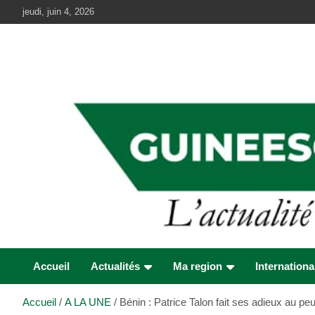
Aller
jeudi, juin 4, 2026
au
contenu
Accueil
Actualités
Ma region
Internationa
Accueil
A LA UNE
Bénin : Patrice Talon fait ses adieux au p