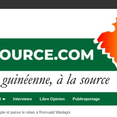
l
Interviews
Libre Opinion
Publireportage
euple et passe le relais à Romuald Wadagni