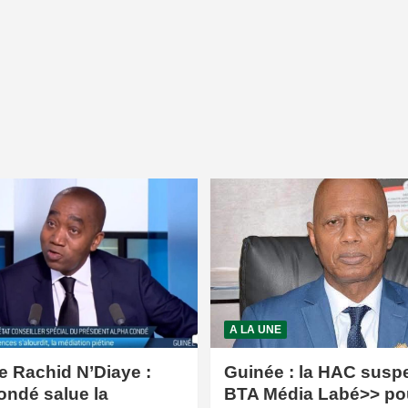
A LA UNE
e Rachid N’Diaye :
Guinée : la HAC susp
ondé salue la
BTA Média Labé>> po