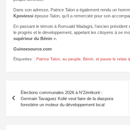
Dans son adresse, Patrice Talon a également rendu un hom
Kpoviessi
épouse Talon, qu’il a remerciée pour son accompa
En passant le témoin à Romuald Wadagni, l’ancien président s
le progrès et le développement, appelant les citoyens à se m
supérieur du Bénin ».
Guineesource.com
Étiquettes:
: Patrice Talon
,
au peuple
,
Bénin
,
et passe le relais
Navigation
Élections communales 2026 à N’Zérékoré :
de
Germain Tavaguez Kolié veut faire de la diaspora
forestière un moteur du développement local
l’article