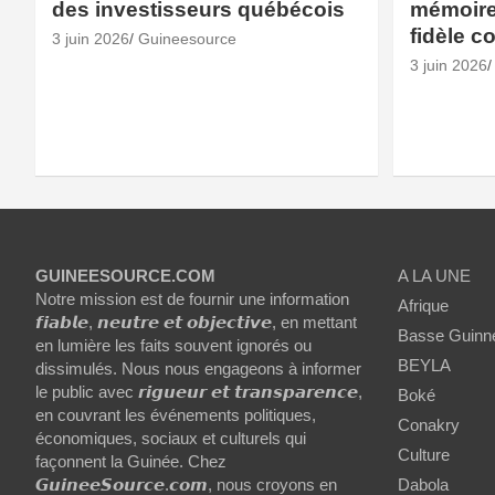
des investisseurs québécois
mémoire 
fidèle c
3 juin 2026
Guineesource
3 juin 2026
GUINEESOURCE.COM
A LA UNE
Notre mission est de fournir une information
Afrique
𝙛𝙞𝙖𝙗𝙡𝙚, 𝙣𝙚𝙪𝙩𝙧𝙚 𝙚𝙩 𝙤𝙗𝙟𝙚𝙘𝙩𝙞𝙫𝙚, en mettant
Basse Guinn
en lumière les faits souvent ignorés ou
BEYLA
dissimulés. Nous nous engageons à informer
le public avec 𝙧𝙞𝙜𝙪𝙚𝙪𝙧 𝙚𝙩 𝙩𝙧𝙖𝙣𝙨𝙥𝙖𝙧𝙚𝙣𝙘𝙚,
Boké
en couvrant les événements politiques,
Conakry
économiques, sociaux et culturels qui
Culture
façonnent la Guinée. Chez
𝙂𝙪𝙞𝙣𝙚𝙚𝙎𝙤𝙪𝙧𝙘𝙚.𝙘𝙤𝙢, nous croyons en
Dabola