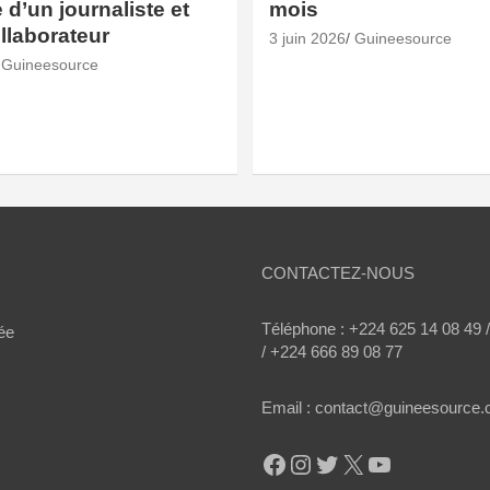
d’un journaliste et
mois
ollaborateur
3 juin 2026
Guineesource
Guineesource
CONTACTEZ-NOUS
Téléphone : +224 625 14 08 49 
ée
/ +224 666 89 08 77
Email : contact@guineesource
Facebook
Instagram
Twitter
X
YouTube