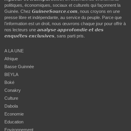
politiques, économiques, sociaux et culturels qui façonnent la
Guinée. Chez 𝙂𝙪𝙞𝙣𝙚𝙚𝙎𝙤𝙪𝙧𝙘𝙚.𝙘𝙤𝙢, nous croyons en une
presse libre et indépendante, au service du peuple. Parce que
l'information est un droit, nous œuvrons chaque jour pour offrir à
nos lecteurs une 𝙖𝙣𝙖𝙡𝙮𝙨𝙚 𝙖𝙥𝙥𝙧𝙤𝙛𝙤𝙣𝙙𝙞𝙚 𝙚𝙩 𝙙𝙚𝙨
𝙚𝙣𝙦𝙪𝙚̂𝙩𝙚𝙨 𝙚𝙭𝙘𝙡𝙪𝙨𝙞𝙫𝙚𝙨, sans parti pris.
A LA UNE
Afrique
Basse Guinnée
BEYLA
Boké
Conakry
Culture
Dabola
Economie
Education
Environnement