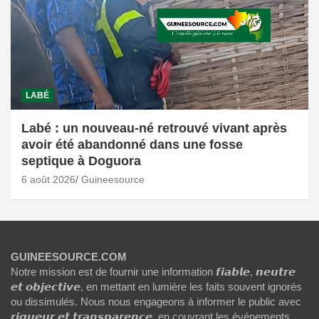
LABÉ
Labé : un nouveau-né retrouvé vivant après
avoir été abandonné dans une fosse
septique à Doguora
6 août 2026
Guineesource
GUINEESOURCE.COM
Notre mission est de fournir une information 𝙛𝙞𝙖𝙗𝙡𝙚, 𝙣𝙚𝙪𝙩𝙧𝙚
𝙚𝙩 𝙤𝙗𝙟𝙚𝙘𝙩𝙞𝙫𝙚, en mettant en lumière les faits souvent ignorés
ou dissimulés. Nous nous engageons à informer le public avec
𝙧𝙞𝙜𝙪𝙚𝙪𝙧 𝙚𝙩 𝙩𝙧𝙖𝙣𝙨𝙥𝙖𝙧𝙚𝙣𝙘𝙚, en couvrant les événements