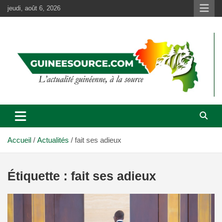
Aller
jeudi, août 6, 2026
au
contenu
Accueil
Actualités
fait ses adieux
Étiquette :
fait ses adieux