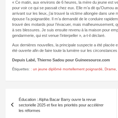
« Ce matin, aux environs de 6 heures, la mère du jeune est v
pour voir ce qui se passait chez eux. Elle m’a dit qu’Oumou 
arrivant sur les lieux, j’ai trouvé la victime allongée dans une
épouse l’a poignardée. Il m’a demandé de le conduire rapidement
trouvé des motards pour l’évacuer, mais malheureusement, que
à ses blessures. Je suis ensuite revenu à la maison pour empê
gendarmerie, qui est venue l’interpeller », a-t-il déclaré.
Aux dernières nouvelles, la principale suspecte a été placée
été ouverte afin de faire toute la lumière sur les circonstance
Depuis Labé, Thierno Sadou pour Guineesource.com
Étiquettes:
: un jeune diplômé mortellement poignardé
,
Drame
,
Navigation
Éducation : Alpha Bacar Barry ouvre la revue
de
sectorielle 2025 et fixe les priorités pour accélérer
les réformes
l’article