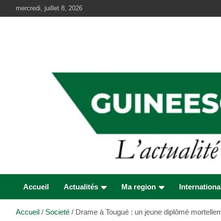
Aller
mercredi, juillet 8, 2026
au
contenu
Accueil
Actualités
Ma region
Internationa
Accueil
Societé
Drame à Tougué : un jeune diplômé mortelle