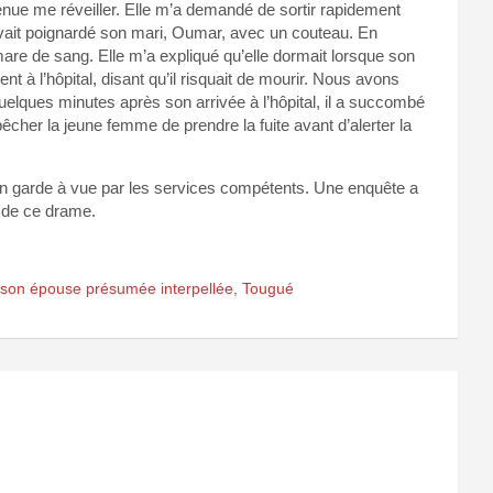
enue me réveiller. Elle m’a demandé de sortir rapidement
avait poignardé son mari, Oumar, avec un couteau. En
 mare de sang. Elle m’a expliqué qu’elle dormait lorsque son
 à l’hôpital, disant qu’il risquait de mourir. Nous avons
lques minutes après son arrivée à l’hôpital, il a succombé
cher la jeune femme de prendre la fuite avant d’alerter la
 en garde à vue par les services compétents. Une enquête a
s de ce drame.
son épouse présumée interpellée
,
Tougué