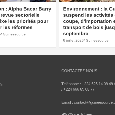
n : Alpha Bacar Barry
Environnement : la G
 revue sectorielle
suspend les activités
ixe les priorités pour
coupe, d’importation 
r les réformes
transport de bois jus
septembre
6
Guineesource
8 juillet 2026
Guineesource
CONTACTEZ-NOUS
Téléphone : +224 625 14 08 49 
ée
/ +224 666 89 08 77
Email : contact@guineesource