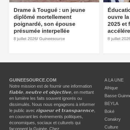
Drame à Tougué : un jeune
Éducatio
diplômé mortellement
ouvre la
poignardé, son épouse
2025 et f
présumée interpellée
accélére
8 juillet 2026
Guineesource
8 juillet 202
GUINEESOURCE.COM
A LA UNE
Notre mission est de fournir une information
Afrique
𝙛𝙞𝙖𝙗𝙡𝙚, 𝙣𝙚𝙪𝙩𝙧𝙚 𝙚𝙩 𝙤𝙗𝙟𝙚𝙘𝙩𝙞𝙫𝙚, en mettant
Basse Guinn
en lumière les faits souvent ignorés ou
BEYLA
dissimulés. Nous nous engageons à informer
le public avec 𝙧𝙞𝙜𝙪𝙚𝙪𝙧 𝙚𝙩 𝙩𝙧𝙖𝙣𝙨𝙥𝙖𝙧𝙚𝙣𝙘𝙚,
Boké
en couvrant les événements politiques,
Conakry
économiques, sociaux et culturels qui
Culture
façonnent la Guinée. Chez