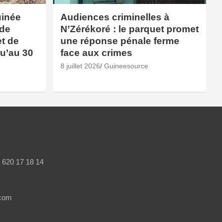
uinée
Audiences criminelles à
 de
N’Zérékoré : le parquet promet
et de
une réponse pénale ferme
qu’au 30
face aux crimes
8 juillet 2026
Guineesource
/ 620 17 18 14
.com