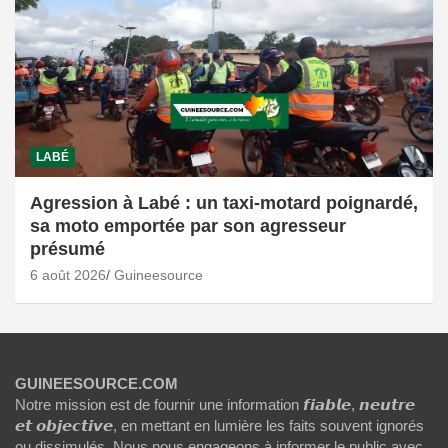
LABÉ
Agression à Labé : un taxi-motard poignardé,
sa moto emportée par son agresseur
présumé
6 août 2026
Guineesource
GUINEESOURCE.COM
Notre mission est de fournir une information 𝙛𝙞𝙖𝙗𝙡𝙚, 𝙣𝙚𝙪𝙩𝙧𝙚
𝙚𝙩 𝙤𝙗𝙟𝙚𝙘𝙩𝙞𝙫𝙚, en mettant en lumière les faits souvent ignorés
ou dissimulés. Nous nous engageons à informer le public avec