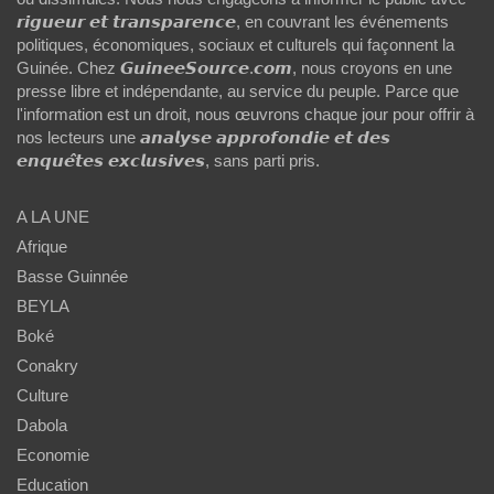
𝙧𝙞𝙜𝙪𝙚𝙪𝙧 𝙚𝙩 𝙩𝙧𝙖𝙣𝙨𝙥𝙖𝙧𝙚𝙣𝙘𝙚, en couvrant les événements
politiques, économiques, sociaux et culturels qui façonnent la
Guinée. Chez 𝙂𝙪𝙞𝙣𝙚𝙚𝙎𝙤𝙪𝙧𝙘𝙚.𝙘𝙤𝙢, nous croyons en une
presse libre et indépendante, au service du peuple. Parce que
l'information est un droit, nous œuvrons chaque jour pour offrir à
nos lecteurs une 𝙖𝙣𝙖𝙡𝙮𝙨𝙚 𝙖𝙥𝙥𝙧𝙤𝙛𝙤𝙣𝙙𝙞𝙚 𝙚𝙩 𝙙𝙚𝙨
𝙚𝙣𝙦𝙪𝙚̂𝙩𝙚𝙨 𝙚𝙭𝙘𝙡𝙪𝙨𝙞𝙫𝙚𝙨, sans parti pris.
A LA UNE
Afrique
Basse Guinnée
BEYLA
Boké
Conakry
Culture
Dabola
Economie
Education