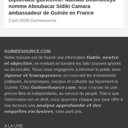
nomme Aboubacar Sidiki Camara
ambassadeur de Guinée en France
2 juin 2026
Guineesource
GUINEESOURCE.COM
Notre mission est de fournir une information 𝙛𝙞𝙖𝙗𝙡𝙚, 𝙣𝙚𝙪𝙩𝙧𝙚
𝙚𝙩 𝙤𝙗𝙟𝙚𝙘𝙩𝙞𝙫𝙚, en mettant en lumière les faits souvent ignorés
ou dissimulés. Nous nous engageons à informer le public avec
𝙧𝙞𝙜𝙪𝙚𝙪𝙧 𝙚𝙩 𝙩𝙧𝙖𝙣𝙨𝙥𝙖𝙧𝙚𝙣𝙘𝙚, en couvrant les événements
politiques, économiques, sociaux et culturels qui façonnent la
Guinée. Chez 𝙂𝙪𝙞𝙣𝙚𝙚𝙎𝙤𝙪𝙧𝙘𝙚.𝙘𝙤𝙢, nous croyons en une
presse libre et indépendante, au service du peuple. Parce que
l'information est un droit, nous œuvrons chaque jour pour offrir à
nos lecteurs une 𝙖𝙣𝙖𝙡𝙮𝙨𝙚 𝙖𝙥𝙥𝙧𝙤𝙛𝙤𝙣𝙙𝙞𝙚 𝙚𝙩 𝙙𝙚𝙨
𝙚𝙣𝙦𝙪𝙚̂𝙩𝙚𝙨 𝙚𝙭𝙘𝙡𝙪𝙨𝙞𝙫𝙚𝙨, sans parti pris.
A LA UNE