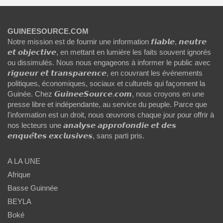
GUINEESOURCE.COM
Notre mission est de fournir une information 𝙛𝙞𝙖𝙗𝙡𝙚, 𝙣𝙚𝙪𝙩𝙧𝙚
𝙚𝙩 𝙤𝙗𝙟𝙚𝙘𝙩𝙞𝙫𝙚, en mettant en lumière les faits souvent ignorés
ou dissimulés. Nous nous engageons à informer le public avec
𝙧𝙞𝙜𝙪𝙚𝙪𝙧 𝙚𝙩 𝙩𝙧𝙖𝙣𝙨𝙥𝙖𝙧𝙚𝙣𝙘𝙚, en couvrant les événements
politiques, économiques, sociaux et culturels qui façonnent la
Guinée. Chez 𝙂𝙪𝙞𝙣𝙚𝙚𝙎𝙤𝙪𝙧𝙘𝙚.𝙘𝙤𝙢, nous croyons en une
presse libre et indépendante, au service du peuple. Parce que
l'information est un droit, nous œuvrons chaque jour pour offrir à
nos lecteurs une 𝙖𝙣𝙖𝙡𝙮𝙨𝙚 𝙖𝙥𝙥𝙧𝙤𝙛𝙤𝙣𝙙𝙞𝙚 𝙚𝙩 𝙙𝙚𝙨
𝙚𝙣𝙦𝙪𝙚̂𝙩𝙚𝙨 𝙚𝙭𝙘𝙡𝙪𝙨𝙞𝙫𝙚𝙨, sans parti pris.
A LA UNE
Afrique
Basse Guinnée
BEYLA
Boké