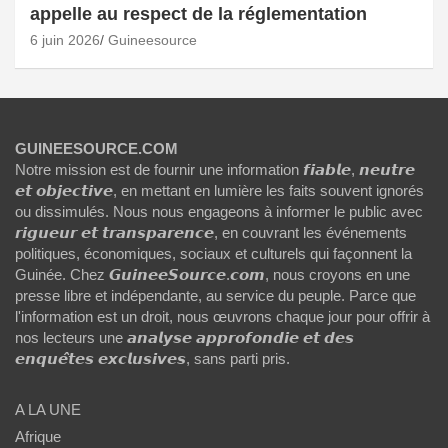
appelle au respect de la réglementation
6 juin 2026
Guineesource
GUINEESOURCE.COM
Notre mission est de fournir une information 𝙛𝙞𝙖𝙗𝙡𝙚, 𝙣𝙚𝙪𝙩𝙧𝙚
𝙚𝙩 𝙤𝙗𝙟𝙚𝙘𝙩𝙞𝙫𝙚, en mettant en lumière les faits souvent ignorés
ou dissimulés. Nous nous engageons à informer le public avec
𝙧𝙞𝙜𝙪𝙚𝙪𝙧 𝙚𝙩 𝙩𝙧𝙖𝙣𝙨𝙥𝙖𝙧𝙚𝙣𝙘𝙚, en couvrant les événements
politiques, économiques, sociaux et culturels qui façonnent la
Guinée. Chez 𝙂𝙪𝙞𝙣𝙚𝙚𝙎𝙤𝙪𝙧𝙘𝙚.𝙘𝙤𝙢, nous croyons en une
presse libre et indépendante, au service du peuple. Parce que
l'information est un droit, nous œuvrons chaque jour pour offrir à
nos lecteurs une 𝙖𝙣𝙖𝙡𝙮𝙨𝙚 𝙖𝙥𝙥𝙧𝙤𝙛𝙤𝙣𝙙𝙞𝙚 𝙚𝙩 𝙙𝙚𝙨
𝙚𝙣𝙦𝙪𝙚̂𝙩𝙚𝙨 𝙚𝙭𝙘𝙡𝙪𝙨𝙞𝙫𝙚𝙨, sans parti pris.
A LA UNE
Afrique