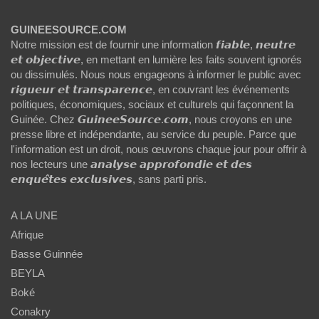
GUINEESOURCE.COM
Notre mission est de fournir une information 𝙛𝙞𝙖𝙗𝙡𝙚, 𝙣𝙚𝙪𝙩𝙧𝙚
𝙚𝙩 𝙤𝙗𝙟𝙚𝙘𝙩𝙞𝙫𝙚, en mettant en lumière les faits souvent ignorés
ou dissimulés. Nous nous engageons à informer le public avec
𝙧𝙞𝙜𝙪𝙚𝙪𝙧 𝙚𝙩 𝙩𝙧𝙖𝙣𝙨𝙥𝙖𝙧𝙚𝙣𝙘𝙚, en couvrant les événements
politiques, économiques, sociaux et culturels qui façonnent la
Guinée. Chez 𝙂𝙪𝙞𝙣𝙚𝙚𝙎𝙤𝙪𝙧𝙘𝙚.𝙘𝙤𝙢, nous croyons en une
presse libre et indépendante, au service du peuple. Parce que
l'information est un droit, nous œuvrons chaque jour pour offrir à
nos lecteurs une 𝙖𝙣𝙖𝙡𝙮𝙨𝙚 𝙖𝙥𝙥𝙧𝙤𝙛𝙤𝙣𝙙𝙞𝙚 𝙚𝙩 𝙙𝙚𝙨
𝙚𝙣𝙦𝙪𝙚̂𝙩𝙚𝙨 𝙚𝙭𝙘𝙡𝙪𝙨𝙞𝙫𝙚𝙨, sans parti pris.
A LA UNE
Afrique
Basse Guinnée
BEYLA
Boké
Conakry