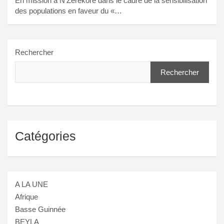
En mission à N’Zérékoré dans le cadre de la sensibilisation
des populations en faveur du «…
Rechercher
Rechercher
Catégories
A LA UNE
Afrique
Basse Guinnée
BEYLA