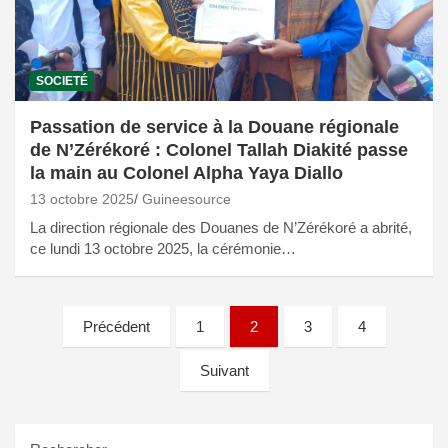
SOCIETÉ
Passation de service à la Douane régionale
de N’Zérékoré : Colonel Tallah Diakité passe
la main au Colonel Alpha Yaya Diallo
13 octobre 2025
Guineesource
La direction régionale des Douanes de N’Zérékoré a abrité,
ce lundi 13 octobre 2025, la cérémonie…
Pagination
Précédent
1
2
3
4
des
Suivant
publications