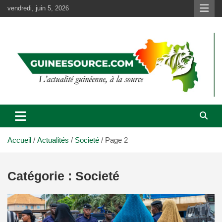
Aller
vendredi, juin 5, 2026
au
contenu
Accueil
Actualités
Societé
Page 2
Catégorie :
Societé