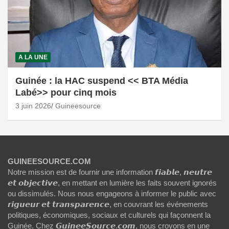
A LA UNE
Guinée : la HAC suspend << BTA Média
Labé>> pour cinq mois
3 juin 2026
Guineesource
GUINEESOURCE.COM
Notre mission est de fournir une information 𝙛𝙞𝙖𝙗𝙡𝙚, 𝙣𝙚𝙪𝙩𝙧𝙚
𝙚𝙩 𝙤𝙗𝙟𝙚𝙘𝙩𝙞𝙫𝙚, en mettant en lumière les faits souvent ignorés
ou dissimulés. Nous nous engageons à informer le public avec
𝙧𝙞𝙜𝙪𝙚𝙪𝙧 𝙚𝙩 𝙩𝙧𝙖𝙣𝙨𝙥𝙖𝙧𝙚𝙣𝙘𝙚, en couvrant les événements
politiques, économiques, sociaux et culturels qui façonnent la
Guinée. Chez 𝙂𝙪𝙞𝙣𝙚𝙚𝙎𝙤𝙪𝙧𝙘𝙚.𝙘𝙤𝙢, nous croyons en une