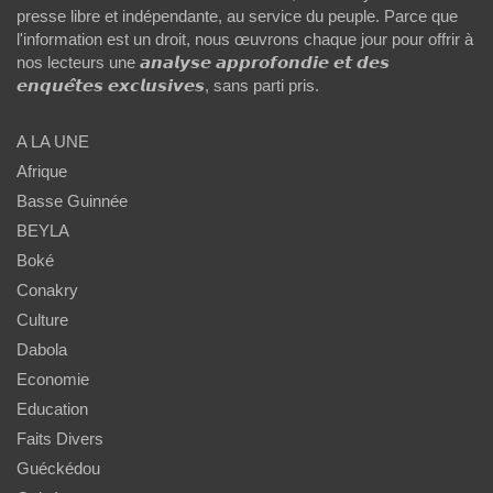
presse libre et indépendante, au service du peuple. Parce que
l'information est un droit, nous œuvrons chaque jour pour offrir à
nos lecteurs une 𝙖𝙣𝙖𝙡𝙮𝙨𝙚 𝙖𝙥𝙥𝙧𝙤𝙛𝙤𝙣𝙙𝙞𝙚 𝙚𝙩 𝙙𝙚𝙨
𝙚𝙣𝙦𝙪𝙚̂𝙩𝙚𝙨 𝙚𝙭𝙘𝙡𝙪𝙨𝙞𝙫𝙚𝙨, sans parti pris.
A LA UNE
Afrique
Basse Guinnée
BEYLA
Boké
Conakry
Culture
Dabola
Economie
Education
Faits Divers
Guéckédou