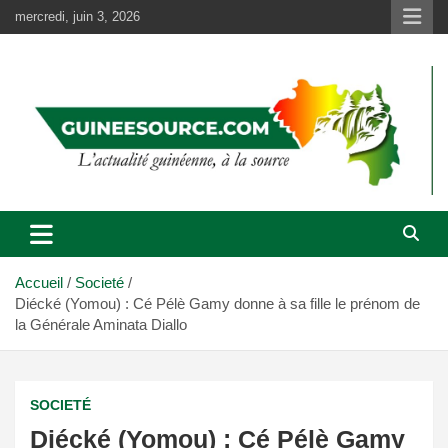
Aller
mercredi, juin 3, 2026
au
contenu
Accueil
Societé
Diécké (Yomou) : Cé Pélè Gamy donne à sa fille le prénom de
la Générale Aminata Diallo
SOCIETÉ
Diécké (Yomou) : Cé Pélè Gamy