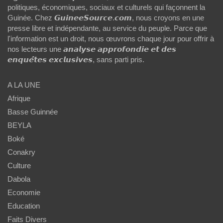
politiques, économiques, sociaux et culturels qui façonnent la
Guinée. Chez 𝙂𝙪𝙞𝙣𝙚𝙚𝙎𝙤𝙪𝙧𝙘𝙚.𝙘𝙤𝙢, nous croyons en une
presse libre et indépendante, au service du peuple. Parce que
l'information est un droit, nous œuvrons chaque jour pour offrir à
nos lecteurs une 𝙖𝙣𝙖𝙡𝙮𝙨𝙚 𝙖𝙥𝙥𝙧𝙤𝙛𝙤𝙣𝙙𝙞𝙚 𝙚𝙩 𝙙𝙚𝙨
𝙚𝙣𝙦𝙪𝙚̂𝙩𝙚𝙨 𝙚𝙭𝙘𝙡𝙪𝙨𝙞𝙫𝙚𝙨, sans parti pris.
A LA UNE
Afrique
Basse Guinnée
BEYLA
Boké
Conakry
Culture
Dabola
Economie
Education
Faits Divers