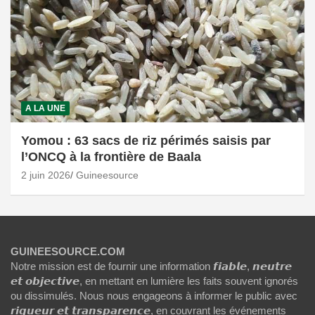
A LA UNE
Yomou : 63 sacs de riz périmés saisis par
l’ONCQ à la frontière de Baala
2 juin 2026
Guineesource
GUINEESOURCE.COM
Notre mission est de fournir une information 𝙛𝙞𝙖𝙗𝙡𝙚, 𝙣𝙚𝙪𝙩𝙧𝙚
𝙚𝙩 𝙤𝙗𝙟𝙚𝙘𝙩𝙞𝙫𝙚, en mettant en lumière les faits souvent ignorés
ou dissimulés. Nous nous engageons à informer le public avec
𝙧𝙞𝙜𝙪𝙚𝙪𝙧 𝙚𝙩 𝙩𝙧𝙖𝙣𝙨𝙥𝙖𝙧𝙚𝙣𝙘𝙚, en couvrant les événements