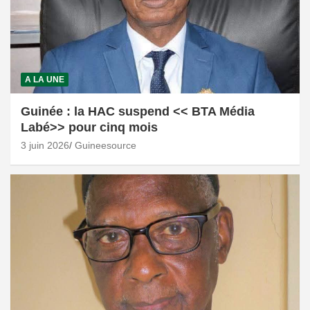
A LA UNE
Guinée : la HAC suspend << BTA Média
Labé>> pour cinq mois
3 juin 2026
Guineesource