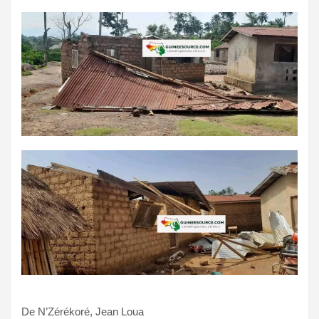
De N’Zérékoré, Jean Loua