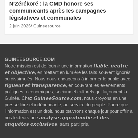
N’Zérékoré : la GMD honore ses
communicants après les campagnes
législatives et communales
2 juin 2026
Guineesource
GUINEESOURCE.COM
Notre mission est de fournir une information 𝙛𝙞𝙖𝙗𝙡𝙚, 𝙣𝙚𝙪𝙩𝙧𝙚
𝙚𝙩 𝙤𝙗𝙟𝙚𝙘𝙩𝙞𝙫𝙚, en mettant en lumière les faits souvent ignorés
ou dissimulés. Nous nous engageons à informer le public avec
𝙧𝙞𝙜𝙪𝙚𝙪𝙧 𝙚𝙩 𝙩𝙧𝙖𝙣𝙨𝙥𝙖𝙧𝙚𝙣𝙘𝙚, en couvrant les événements
politiques, économiques, sociaux et culturels qui façonnent la
Guinée. Chez 𝙂𝙪𝙞𝙣𝙚𝙚𝙎𝙤𝙪𝙧𝙘𝙚.𝙘𝙤𝙢, nous croyons en une
presse libre et indépendante, au service du peuple. Parce que
l'information est un droit, nous œuvrons chaque jour pour offrir à
nos lecteurs une 𝙖𝙣𝙖𝙡𝙮𝙨𝙚 𝙖𝙥𝙥𝙧𝙤𝙛𝙤𝙣𝙙𝙞𝙚 𝙚𝙩 𝙙𝙚𝙨
𝙚𝙣𝙦𝙪𝙚̂𝙩𝙚𝙨 𝙚𝙭𝙘𝙡𝙪𝙨𝙞𝙫𝙚𝙨, sans parti pris.