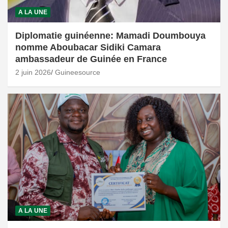
A LA UNE
Diplomatie guinéenne: Mamadi Doumbouya
nomme Aboubacar Sidiki Camara
ambassadeur de Guinée en France
2 juin 2026
Guineesource
A LA UNE