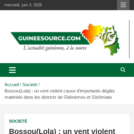
Aller
mercredi, juin 3, 2026
au
contenu
Accueil
Societé
Bossou(Lola) : un vent violent cause d’importants dégâts
matériels dans les districts de Gbènèmou et Sôrômiata
SOCIETÉ
Bossou(Lola) : un vent violent