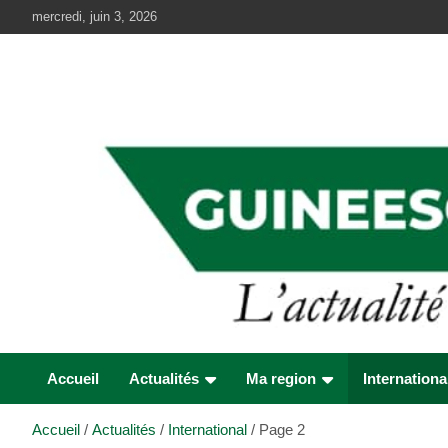
Aller
mercredi, juin 3, 2026
au
contenu
Accueil
Actualités
Ma region
Internationa
Accueil
Actualités
International
Page 2