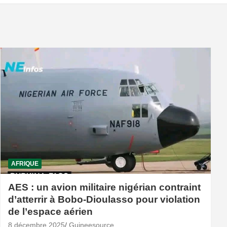
AFRIQUE
AES : un avion militaire nigérian contraint
d’atterrir à Bobo-Dioulasso pour violation
de l’espace aérien
8 décembre 2025
Guineesource