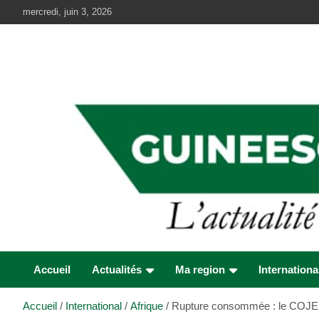
Aller
mercredi, juin 3, 2026
au
contenu
Accueil
Actualités
Ma region
Internationa
Accueil
International
Afrique
Rupture consommée : le COJEP 