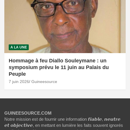
A LA UNE
Hommage à feu Diallo Souleymane : un
symposium prévu le 11 juin au Palais du
Peuple
7 juin 2026
Guineesource
GUINEESOURCE.COM
Notre mission est de fournir une information 𝙛𝙞𝙖𝙗𝙡𝙚, 𝙣𝙚𝙪𝙩𝙧𝙚
𝙚𝙩 𝙤𝙗𝙟𝙚𝙘𝙩𝙞𝙫𝙚, en mettant en lumière les faits souvent ignorés