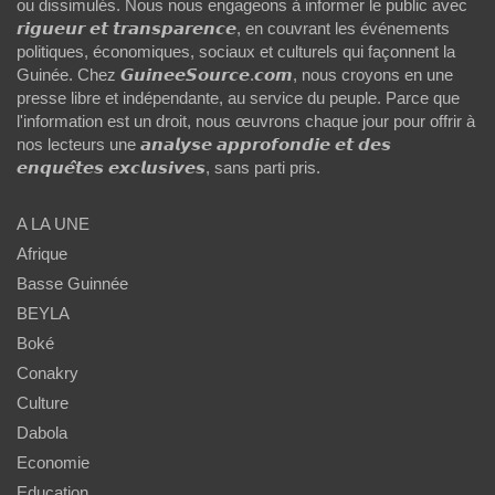
ou dissimulés. Nous nous engageons à informer le public avec
𝙧𝙞𝙜𝙪𝙚𝙪𝙧 𝙚𝙩 𝙩𝙧𝙖𝙣𝙨𝙥𝙖𝙧𝙚𝙣𝙘𝙚, en couvrant les événements
politiques, économiques, sociaux et culturels qui façonnent la
Guinée. Chez 𝙂𝙪𝙞𝙣𝙚𝙚𝙎𝙤𝙪𝙧𝙘𝙚.𝙘𝙤𝙢, nous croyons en une
presse libre et indépendante, au service du peuple. Parce que
l'information est un droit, nous œuvrons chaque jour pour offrir à
nos lecteurs une 𝙖𝙣𝙖𝙡𝙮𝙨𝙚 𝙖𝙥𝙥𝙧𝙤𝙛𝙤𝙣𝙙𝙞𝙚 𝙚𝙩 𝙙𝙚𝙨
𝙚𝙣𝙦𝙪𝙚̂𝙩𝙚𝙨 𝙚𝙭𝙘𝙡𝙪𝙨𝙞𝙫𝙚𝙨, sans parti pris.
A LA UNE
Afrique
Basse Guinnée
BEYLA
Boké
Conakry
Culture
Dabola
Economie
Education