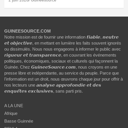
GUINEESOURCE.COM
Notre mission est de fournir une information 𝙛𝙞𝙖𝙗𝙡𝙚, 𝙣𝙚𝙪𝙩𝙧𝙚
𝙚𝙩 𝙤𝙗𝙟𝙚𝙘𝙩𝙞𝙫𝙚, en mettant en lumière les faits souvent ignorés
ou dissimulés. Nous nous engageons à informer le public avec
𝙧𝙞𝙜𝙪𝙚𝙪𝙧 𝙚𝙩 𝙩𝙧𝙖𝙣𝙨𝙥𝙖𝙧𝙚𝙣𝙘𝙚, en couvrant les événements
politiques, économiques, sociaux et culturels qui façonnent la
Guinée. Chez 𝙂𝙪𝙞𝙣𝙚𝙚𝙎𝙤𝙪𝙧𝙘𝙚.𝙘𝙤𝙢, nous croyons en une
presse libre et indépendante, au service du peuple. Parce que
l'information est un droit, nous œuvrons chaque jour pour offrir à
nos lecteurs une 𝙖𝙣𝙖𝙡𝙮𝙨𝙚 𝙖𝙥𝙥𝙧𝙤𝙛𝙤𝙣𝙙𝙞𝙚 𝙚𝙩 𝙙𝙚𝙨
𝙚𝙣𝙦𝙪𝙚̂𝙩𝙚𝙨 𝙚𝙭𝙘𝙡𝙪𝙨𝙞𝙫𝙚𝙨, sans parti pris.
A LA UNE
Afrique
Basse Guinnée