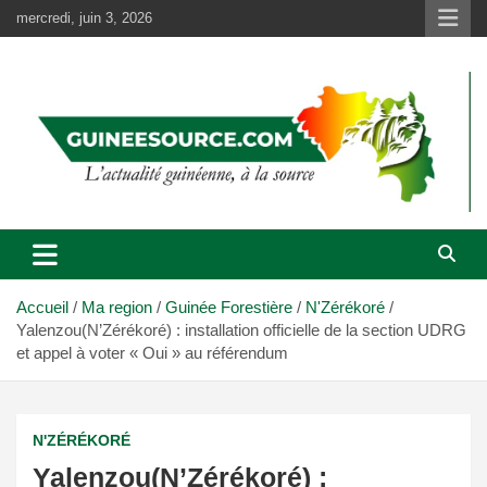
Aller
mercredi, juin 3, 2026
au
contenu
Accueil
Ma region
Guinée Forestière
N'Zérékoré
Yalenzou(N’Zérékoré) : installation officielle de la section UDRG
et appel à voter « Oui » au référendum
N'ZÉRÉKORÉ
Yalenzou(N’Zérékoré) :