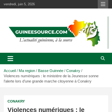
Aller
vendredi, juin 5, 2026
au
contenu
Accueil
Ma region
Basse Guinnée
Conakry
Violences numériques : le ministère de la Jeunesse sonne
l’alerte lors d’une grande marche citoyenne à Conakry
CONAKRY
Violences numériques : le