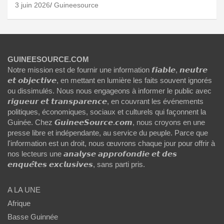
3 juin 2026
Guineesource
GUINEESOURCE.COM
Notre mission est de fournir une information 𝙛𝙞𝙖𝙗𝙡𝙚, 𝙣𝙚𝙪𝙩𝙧𝙚
𝙚𝙩 𝙤𝙗𝙟𝙚𝙘𝙩𝙞𝙫𝙚, en mettant en lumière les faits souvent ignorés
ou dissimulés. Nous nous engageons à informer le public avec
𝙧𝙞𝙜𝙪𝙚𝙪𝙧 𝙚𝙩 𝙩𝙧𝙖𝙣𝙨𝙥𝙖𝙧𝙚𝙣𝙘𝙚, en couvrant les événements
politiques, économiques, sociaux et culturels qui façonnent la
Guinée. Chez 𝙂𝙪𝙞𝙣𝙚𝙚𝙎𝙤𝙪𝙧𝙘𝙚.𝙘𝙤𝙢, nous croyons en une
presse libre et indépendante, au service du peuple. Parce que
l'information est un droit, nous œuvrons chaque jour pour offrir à
nos lecteurs une 𝙖𝙣𝙖𝙡𝙮𝙨𝙚 𝙖𝙥𝙥𝙧𝙤𝙛𝙤𝙣𝙙𝙞𝙚 𝙚𝙩 𝙙𝙚𝙨
𝙚𝙣𝙦𝙪𝙚̂𝙩𝙚𝙨 𝙚𝙭𝙘𝙡𝙪𝙨𝙞𝙫𝙚𝙨, sans parti pris.
A LA UNE
Afrique
Basse Guinnée