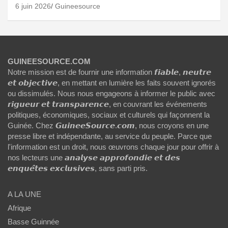
6 juin 2026
Guineesource
GUINEESOURCE.COM
Notre mission est de fournir une information 𝙛𝙞𝙖𝙗𝙡𝙚, 𝙣𝙚𝙪𝙩𝙧𝙚
𝙚𝙩 𝙤𝙗𝙟𝙚𝙘𝙩𝙞𝙫𝙚, en mettant en lumière les faits souvent ignorés
ou dissimulés. Nous nous engageons à informer le public avec
𝙧𝙞𝙜𝙪𝙚𝙪𝙧 𝙚𝙩 𝙩𝙧𝙖𝙣𝙨𝙥𝙖𝙧𝙚𝙣𝙘𝙚, en couvrant les événements
politiques, économiques, sociaux et culturels qui façonnent la
Guinée. Chez 𝙂𝙪𝙞𝙣𝙚𝙚𝙎𝙤𝙪𝙧𝙘𝙚.𝙘𝙤𝙢, nous croyons en une
presse libre et indépendante, au service du peuple. Parce que
l'information est un droit, nous œuvrons chaque jour pour offrir à
nos lecteurs une 𝙖𝙣𝙖𝙡𝙮𝙨𝙚 𝙖𝙥𝙥𝙧𝙤𝙛𝙤𝙣𝙙𝙞𝙚 𝙚𝙩 𝙙𝙚𝙨
𝙚𝙣𝙦𝙪𝙚̂𝙩𝙚𝙨 𝙚𝙭𝙘𝙡𝙪𝙨𝙞𝙫𝙚𝙨, sans parti pris.
A LA UNE
Afrique
Basse Guinnée