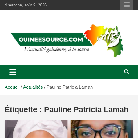
Aller
dimanche, août 9, 2026
au
contenu
Accueil
Actualités
Pauline Patricia Lamah
Étiquette :
Pauline Patricia Lamah