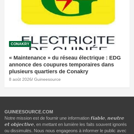
CONAKRY
« Maintenance » du réseau électrique : EDG
annonce des coupures temporaires dans
plusieurs quartiers de Conakry
8 août 2026
Guineesource
GUINEESOURCE.COM
Notre mission est de fournir une information 𝙛𝙞𝙖𝙗𝙡𝙚, 𝙣𝙚𝙪𝙩𝙧𝙚
𝙚𝙩 𝙤𝙗𝙟𝙚𝙘𝙩𝙞𝙫𝙚, en mettant en lumière les faits souvent ignorés
ou dissimulés. Nous nous engageons à informer le public avec