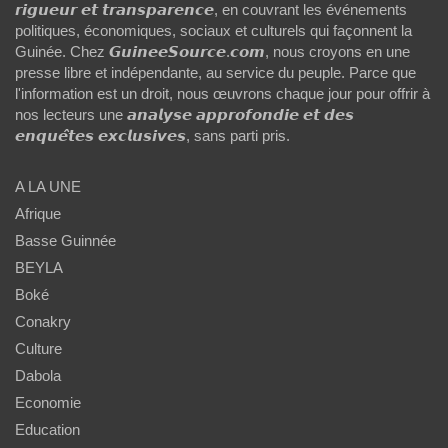
𝙧𝙞𝙜𝙪𝙚𝙪𝙧 𝙚𝙩 𝙩𝙧𝙖𝙣𝙨𝙥𝙖𝙧𝙚𝙣𝙘𝙚, en couvrant les événements
politiques, économiques, sociaux et culturels qui façonnent la
Guinée. Chez 𝙂𝙪𝙞𝙣𝙚𝙚𝙎𝙤𝙪𝙧𝙘𝙚.𝙘𝙤𝙢, nous croyons en une
presse libre et indépendante, au service du peuple. Parce que
l'information est un droit, nous œuvrons chaque jour pour offrir à
nos lecteurs une 𝙖𝙣𝙖𝙡𝙮𝙨𝙚 𝙖𝙥𝙥𝙧𝙤𝙛𝙤𝙣𝙙𝙞𝙚 𝙚𝙩 𝙙𝙚𝙨
𝙚𝙣𝙦𝙪𝙚̂𝙩𝙚𝙨 𝙚𝙭𝙘𝙡𝙪𝙨𝙞𝙫𝙚𝙨, sans parti pris.
A LA UNE
Afrique
Basse Guinnée
BEYLA
Boké
Conakry
Culture
Dabola
Economie
Education