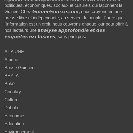
politiques, économiques, sociaux et culturels qui façonnent la
Guinée. Chez 𝙂𝙪𝙞𝙣𝙚𝙚𝙎𝙤𝙪𝙧𝙘𝙚.𝙘𝙤𝙢, nous croyons en une
presse libre et indépendante, au service du peuple. Parce que
l'information est un droit, nous œuvrons chaque jour pour offrir à
nos lecteurs une 𝙖𝙣𝙖𝙡𝙮𝙨𝙚 𝙖𝙥𝙥𝙧𝙤𝙛𝙤𝙣𝙙𝙞𝙚 𝙚𝙩 𝙙𝙚𝙨
𝙚𝙣𝙦𝙪𝙚̂𝙩𝙚𝙨 𝙚𝙭𝙘𝙡𝙪𝙨𝙞𝙫𝙚𝙨, sans parti pris.
A LA UNE
Afrique
Basse Guinnée
BEYLA
Boké
Conakry
Culture
Dabola
Economie
Education
Environnement