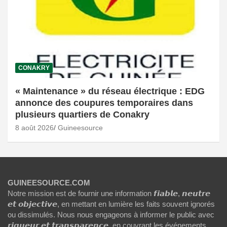
CONAKRY
« Maintenance » du réseau électrique : EDG
annonce des coupures temporaires dans
plusieurs quartiers de Conakry
8 août 2026
Guineesource
GUINEESOURCE.COM
Notre mission est de fournir une information 𝙛𝙞𝙖𝙗𝙡𝙚, 𝙣𝙚𝙪𝙩𝙧𝙚
𝙚𝙩 𝙤𝙗𝙟𝙚𝙘𝙩𝙞𝙫𝙚, en mettant en lumière les faits souvent ignorés
ou dissimulés. Nous nous engageons à informer le public avec
𝙧𝙞𝙜𝙪𝙚𝙪𝙧 𝙚𝙩 𝙩𝙧𝙖𝙣𝙨𝙥𝙖𝙧𝙚𝙣𝙘𝙚, en couvrant les événements