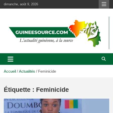
Aller
dimanche, août 9, 2026
au
contenu
Accueil
Actualités
Feminicide
Étiquette :
Feminicide