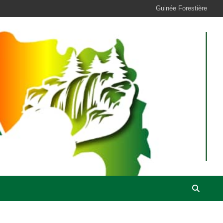
Guinée Forestière
s