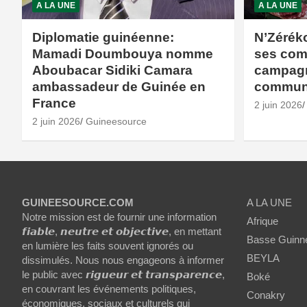
A LA UNE
A LA UNE
Diplomatie guinéenne:
N’Zérék
Mamadi Doumbouya nomme
ses com
Aboubacar Sidiki Camara
campagne
ambassadeur de Guinée en
commun
France
2 juin 2026
2 juin 2026
Guineesource
GUINEESOURCE.COM
A LA UNE
Notre mission est de fournir une information
Afrique
𝙛𝙞𝙖𝙗𝙡𝙚, 𝙣𝙚𝙪𝙩𝙧𝙚 𝙚𝙩 𝙤𝙗𝙟𝙚𝙘𝙩𝙞𝙫𝙚, en mettant
Basse Guinn
en lumière les faits souvent ignorés ou
BEYLA
dissimulés. Nous nous engageons à informer
le public avec 𝙧𝙞𝙜𝙪𝙚𝙪𝙧 𝙚𝙩 𝙩𝙧𝙖𝙣𝙨𝙥𝙖𝙧𝙚𝙣𝙘𝙚,
Boké
en couvrant les événements politiques,
Conakry
économiques, sociaux et culturels qui