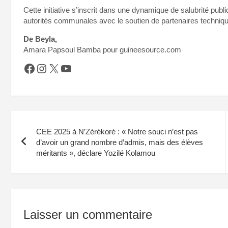
Cette initiative s’inscrit dans une dynamique de salubrité pub
autorités communales avec le soutien de partenaires techniques et
De Beyla,
Amara Papsoul Bamba pour guineesource.com
Facebook
Instagram
X
YouTube
Navigation
CEE 2025 à N’Zérékoré : « Notre souci n’est pas
de
d’avoir un grand nombre d’admis, mais des élèves
méritants », déclare Yozilé Kolamou
l’article
Laisser un commentaire