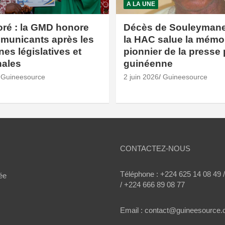
A LA UNE
oré : la GMD honore
Décès de Souleymane 
municants après les
la HAC salue la mémo
s législatives et
pionnier de la presse 
ales
guinéenne
Guineesource
2 juin 2026
Guineesource
CONTACTEZ-NOUS
Téléphone : +224 625 14 08 49 
ée
/ +224 666 89 08 77
Email : contact@guineesource