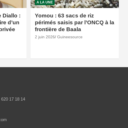
A LA UNE
Diallo :
Yomou : 63 sacs de riz
ire d’un
périmés saisis par l’ONCQ à la
privée
frontière de Baala
2 juin 2026
Guineesource
/ 620 17 18 14
.com