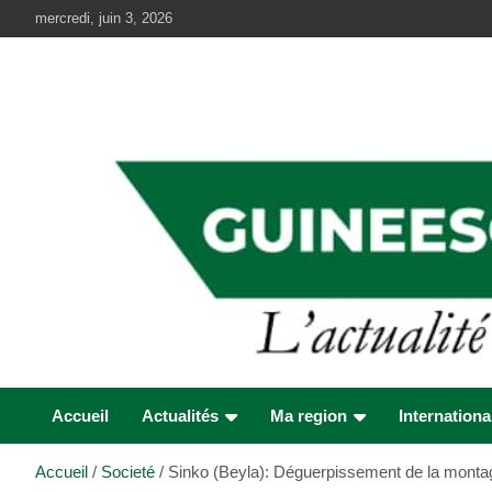
Aller
mercredi, juin 3, 2026
au
contenu
Accueil
Actualités
Ma region
Internationa
Accueil
Societé
Sinko (Beyla): Déguerpissement de la montagn