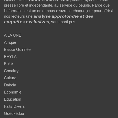
presse libre et indépendante, au service du peuple. Parce que
l'information est un droit, nous œuvrons chaque jour pour offrir à
nos lecteurs une 𝙖𝙣𝙖𝙡𝙮𝙨𝙚 𝙖𝙥𝙥𝙧𝙤𝙛𝙤𝙣𝙙𝙞𝙚 𝙚𝙩 𝙙𝙚𝙨
𝙚𝙣𝙦𝙪𝙚̂𝙩𝙚𝙨 𝙚𝙭𝙘𝙡𝙪𝙨𝙞𝙫𝙚𝙨, sans parti pris.
A LA UNE
Afrique
Basse Guinnée
BEYLA
Boké
Conakry
Culture
Dabola
Economie
Education
Faits Divers
Guéckédou