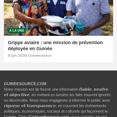
A LA UNE
Grippe aviaire : une mission de prévention
déployée en Guinée
8 juin 2026
Guineesource
GUINEESOURCE.COM
Notre mission est de fournir une information 𝙛𝙞𝙖𝙗𝙡𝙚, 𝙣𝙚𝙪𝙩𝙧𝙚
𝙚𝙩 𝙤𝙗𝙟𝙚𝙘𝙩𝙞𝙫𝙚, en mettant en lumière les faits souvent ignorés
ou dissimulés. Nous nous engageons à informer le public avec
𝙧𝙞𝙜𝙪𝙚𝙪𝙧 𝙚𝙩 𝙩𝙧𝙖𝙣𝙨𝙥𝙖𝙧𝙚𝙣𝙘𝙚, en couvrant les événements
politiques, économiques, sociaux et culturels qui façonnent la
Guinée. Chez 𝙂𝙪𝙞𝙣𝙚𝙚𝙎𝙤𝙪𝙧𝙘𝙚.𝙘𝙤𝙢, nous croyons en une