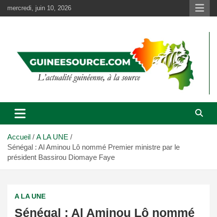
Aller
mercredi, juin 10, 2026
au
contenu
Accueil
A LA UNE
Sénégal : Al Aminou Lô nommé Premier ministre par le
président Bassirou Diomaye Faye
A LA UNE
Sénégal : Al Aminou Lô nommé