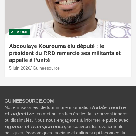
A LA UNE
Abdoulaye Kourouma élu député : le
président du RRD remercie ses militants et
appelle à l’unité
5 juin 2026
Guineesource
GUINEESOURCE.COM
Notre mission est de fournir une information 𝙛𝙞𝙖𝙗𝙡𝙚, 𝙣𝙚𝙪𝙩𝙧𝙚
𝙚𝙩 𝙤𝙗𝙟𝙚𝙘𝙩𝙞𝙫𝙚, en mettant en lumière les faits souvent ignorés
ou dissimulés. Nous nous engageons à informer le public avec
𝙧𝙞𝙜𝙪𝙚𝙪𝙧 𝙚𝙩 𝙩𝙧𝙖𝙣𝙨𝙥𝙖𝙧𝙚𝙣𝙘𝙚, en couvrant les événements
politiques, économiques, sociaux et culturels qui façonnent la