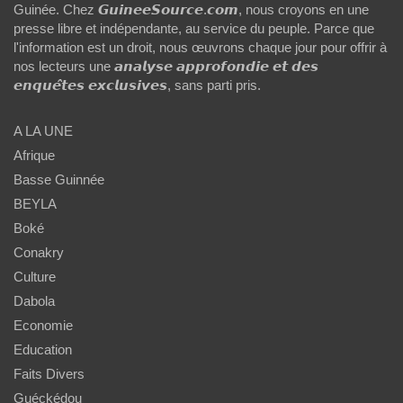
Guinée. Chez 𝙂𝙪𝙞𝙣𝙚𝙚𝙎𝙤𝙪𝙧𝙘𝙚.𝙘𝙤𝙢, nous croyons en une
presse libre et indépendante, au service du peuple. Parce que
l'information est un droit, nous œuvrons chaque jour pour offrir à
nos lecteurs une 𝙖𝙣𝙖𝙡𝙮𝙨𝙚 𝙖𝙥𝙥𝙧𝙤𝙛𝙤𝙣𝙙𝙞𝙚 𝙚𝙩 𝙙𝙚𝙨
𝙚𝙣𝙦𝙪𝙚̂𝙩𝙚𝙨 𝙚𝙭𝙘𝙡𝙪𝙨𝙞𝙫𝙚𝙨, sans parti pris.
A LA UNE
Afrique
Basse Guinnée
BEYLA
Boké
Conakry
Culture
Dabola
Economie
Education
Faits Divers
Guéckédou