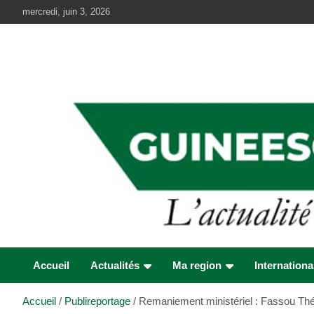
Aller
mercredi, juin 3, 2026
au
contenu
Accueil
Actualités
Ma region
Internationa
Accueil
Publireportage
Remaniement ministériel : Fassou Th