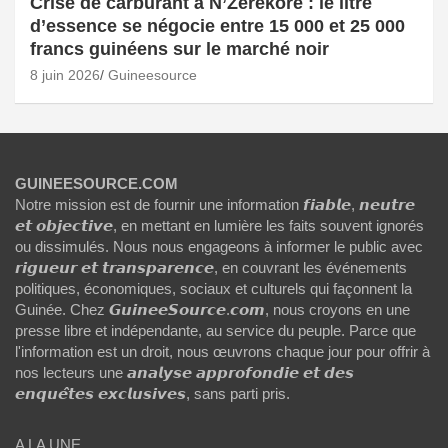
Crise de carburant à N’Zérékoré : le litre
d’essence se négocie entre 15 000 et 25 000
francs guinéens sur le marché noir
8 juin 2026
Guineesource
GUINEESOURCE.COM
Notre mission est de fournir une information 𝙛𝙞𝙖𝙗𝙡𝙚, 𝙣𝙚𝙪𝙩𝙧𝙚
𝙚𝙩 𝙤𝙗𝙟𝙚𝙘𝙩𝙞𝙫𝙚, en mettant en lumière les faits souvent ignorés
ou dissimulés. Nous nous engageons à informer le public avec
𝙧𝙞𝙜𝙪𝙚𝙪𝙧 𝙚𝙩 𝙩𝙧𝙖𝙣𝙨𝙥𝙖𝙧𝙚𝙣𝙘𝙚, en couvrant les événements
politiques, économiques, sociaux et culturels qui façonnent la
Guinée. Chez 𝙂𝙪𝙞𝙣𝙚𝙚𝙎𝙤𝙪𝙧𝙘𝙚.𝙘𝙤𝙢, nous croyons en une
presse libre et indépendante, au service du peuple. Parce que
l'information est un droit, nous œuvrons chaque jour pour offrir à
nos lecteurs une 𝙖𝙣𝙖𝙡𝙮𝙨𝙚 𝙖𝙥𝙥𝙧𝙤𝙛𝙤𝙣𝙙𝙞𝙚 𝙚𝙩 𝙙𝙚𝙨
𝙚𝙣𝙦𝙪𝙚̂𝙩𝙚𝙨 𝙚𝙭𝙘𝙡𝙪𝙨𝙞𝙫𝙚𝙨, sans parti pris.
A LA UNE