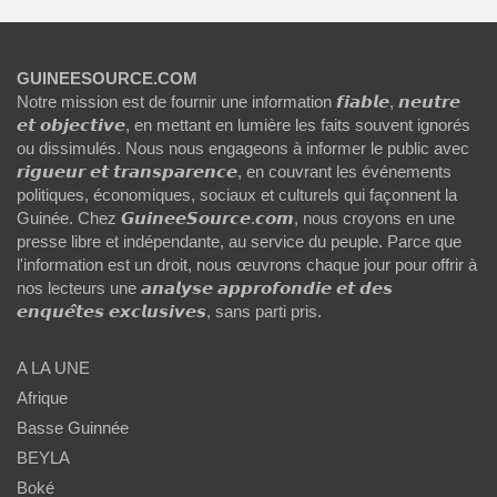
GUINEESOURCE.COM
Notre mission est de fournir une information 𝙛𝙞𝙖𝙗𝙡𝙚, 𝙣𝙚𝙪𝙩𝙧𝙚
𝙚𝙩 𝙤𝙗𝙟𝙚𝙘𝙩𝙞𝙫𝙚, en mettant en lumière les faits souvent ignorés
ou dissimulés. Nous nous engageons à informer le public avec
𝙧𝙞𝙜𝙪𝙚𝙪𝙧 𝙚𝙩 𝙩𝙧𝙖𝙣𝙨𝙥𝙖𝙧𝙚𝙣𝙘𝙚, en couvrant les événements
politiques, économiques, sociaux et culturels qui façonnent la
Guinée. Chez 𝙂𝙪𝙞𝙣𝙚𝙚𝙎𝙤𝙪𝙧𝙘𝙚.𝙘𝙤𝙢, nous croyons en une
presse libre et indépendante, au service du peuple. Parce que
l'information est un droit, nous œuvrons chaque jour pour offrir à
nos lecteurs une 𝙖𝙣𝙖𝙡𝙮𝙨𝙚 𝙖𝙥𝙥𝙧𝙤𝙛𝙤𝙣𝙙𝙞𝙚 𝙚𝙩 𝙙𝙚𝙨
𝙚𝙣𝙦𝙪𝙚̂𝙩𝙚𝙨 𝙚𝙭𝙘𝙡𝙪𝙨𝙞𝙫𝙚𝙨, sans parti pris.
A LA UNE
Afrique
Basse Guinnée
BEYLA
Boké