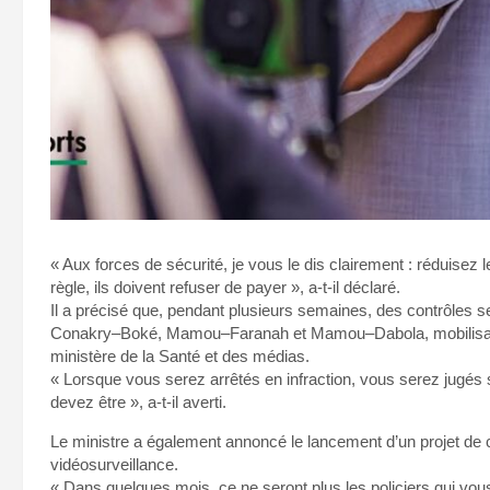
« Aux forces de sécurité, je vous le dis clairement : réduisez 
règle, ils doivent refuser de payer », a-t-il déclaré.
Il a précisé que, pendant plusieurs semaines, des contrôles
Conakry–Boké, Mamou–Faranah et Mamou–Dabola, mobilisant g
ministère de la Santé et des médias.
« Lorsque vous serez arrêtés en infraction, vous serez jugés
devez être », a-t-il averti.
Le ministre a également annoncé le lancement d’un projet de cont
vidéosurveillance.
« Dans quelques mois, ce ne seront plus les policiers qui vo