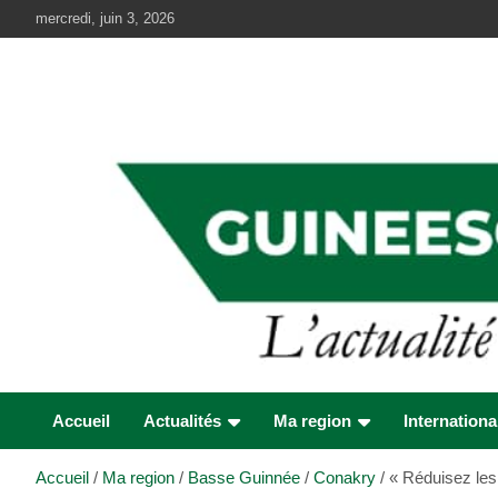
Aller
mercredi, juin 3, 2026
au
contenu
Accueil
Actualités
Ma region
Internationa
Accueil
Ma region
Basse Guinnée
Conakry
« Réduisez les 