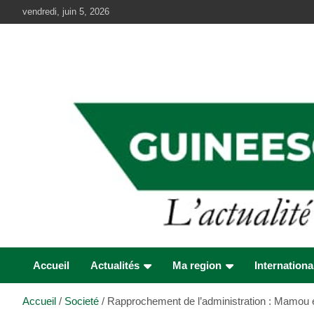
Aller
vendredi, juin 5, 2026
au
contenu
Accueil
Actualités
Ma region
Internationa
Accueil
Societé
Rapprochement de l’administration : Mamou e