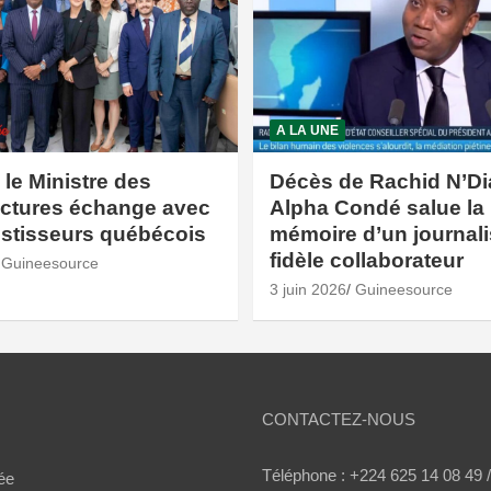
A LA UNE
 le Ministre des
Décès de Rachid N’Di
uctures échange avec
Alpha Condé salue la
estisseurs québécois
mémoire d’un journali
fidèle collaborateur
Guineesource
3 juin 2026
Guineesource
CONTACTEZ-NOUS
Téléphone : +224 625 14 08 49 
ée