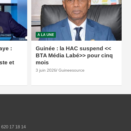
A LA UNE
aye :
Guinée : la HAC suspend <<
BTA Média Labé>> pour cinq
ste et
mois
3 juin 2026
Guineesource
/ 620 17 18 14