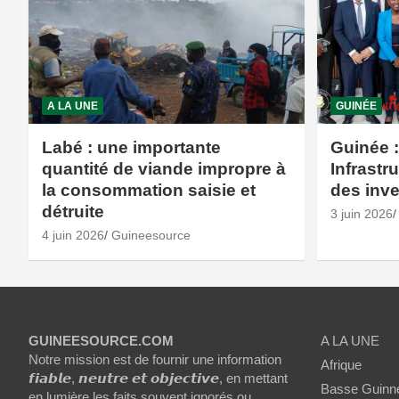
A LA UNE
GUINÉE
Labé : une importante
Guinée :
quantité de viande impropre à
Infrastr
la consommation saisie et
des inv
détruite
3 juin 2026
4 juin 2026
Guineesource
GUINEESOURCE.COM
A LA UNE
Notre mission est de fournir une information
Afrique
𝙛𝙞𝙖𝙗𝙡𝙚, 𝙣𝙚𝙪𝙩𝙧𝙚 𝙚𝙩 𝙤𝙗𝙟𝙚𝙘𝙩𝙞𝙫𝙚, en mettant
Basse Guinn
en lumière les faits souvent ignorés ou