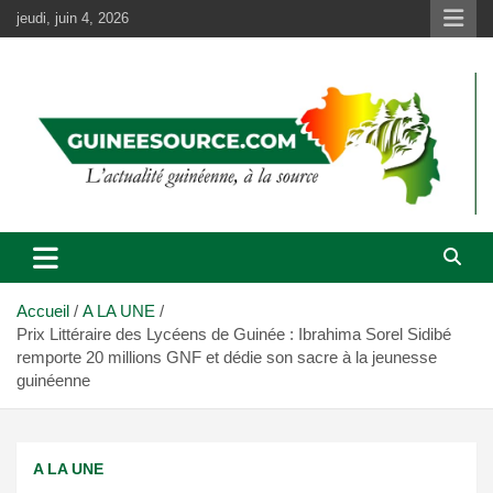
Aller
jeudi, juin 4, 2026
au
contenu
Accueil
A LA UNE
Prix Littéraire des Lycéens de Guinée : Ibrahima Sorel Sidibé
remporte 20 millions GNF et dédie son sacre à la jeunesse
guinéenne
A LA UNE