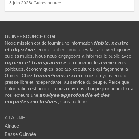
3 juin 2026
Guineesource
GUINEESOURCE.COM
Notre mission est de fournir une information 𝙛𝙞𝙖𝙗𝙡𝙚, 𝙣𝙚𝙪𝙩𝙧𝙚
𝙚𝙩 𝙤𝙗𝙟𝙚𝙘𝙩𝙞𝙫𝙚, en mettant en lumière les faits souvent ignorés
ou dissimulés. Nous nous engageons à informer le public avec
𝙧𝙞𝙜𝙪𝙚𝙪𝙧 𝙚𝙩 𝙩𝙧𝙖𝙣𝙨𝙥𝙖𝙧𝙚𝙣𝙘𝙚, en couvrant les événements
politiques, économiques, sociaux et culturels qui façonnent la
Guinée. Chez 𝙂𝙪𝙞𝙣𝙚𝙚𝙎𝙤𝙪𝙧𝙘𝙚.𝙘𝙤𝙢, nous croyons en une
presse libre et indépendante, au service du peuple. Parce que
l'information est un droit, nous œuvrons chaque jour pour offrir à
nos lecteurs une 𝙖𝙣𝙖𝙡𝙮𝙨𝙚 𝙖𝙥𝙥𝙧𝙤𝙛𝙤𝙣𝙙𝙞𝙚 𝙚𝙩 𝙙𝙚𝙨
𝙚𝙣𝙦𝙪𝙚̂𝙩𝙚𝙨 𝙚𝙭𝙘𝙡𝙪𝙨𝙞𝙫𝙚𝙨, sans parti pris.
A LA UNE
Afrique
Basse Guinnée