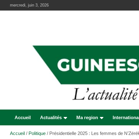
Aller
mercredi, juin 3, 2026
au
contenu
Accueil
Actualités
Ma region
Internationa
Accueil
Politique
Présidentielle 2025 : Les femmes de N’Zéré