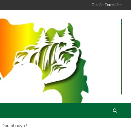
Guinée Forestière
di Doumbouya !