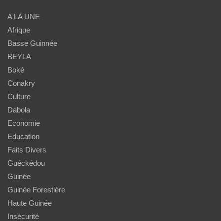
A LA UNE
Afrique
Basse Guinnée
BEYLA
Boké
Conakry
Culture
Dabola
Economie
Education
Faits Divers
Guéckédou
Guinée
Guinée Forestière
Haute Guinée
Insécurité