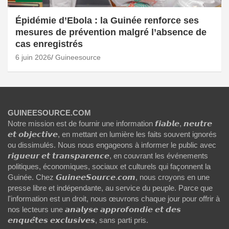
Épidémie d’Ebola : la Guinée renforce ses
mesures de prévention malgré l’absence de
cas enregistrés
6 juin 2026
Guineesource
GUINEESOURCE.COM
Notre mission est de fournir une information 𝙛𝙞𝙖𝙗𝙡𝙚, 𝙣𝙚𝙪𝙩𝙧𝙚
𝙚𝙩 𝙤𝙗𝙟𝙚𝙘𝙩𝙞𝙫𝙚, en mettant en lumière les faits souvent ignorés
ou dissimulés. Nous nous engageons à informer le public avec
𝙧𝙞𝙜𝙪𝙚𝙪𝙧 𝙚𝙩 𝙩𝙧𝙖𝙣𝙨𝙥𝙖𝙧𝙚𝙣𝙘𝙚, en couvrant les événements
politiques, économiques, sociaux et culturels qui façonnent la
Guinée. Chez 𝙂𝙪𝙞𝙣𝙚𝙚𝙎𝙤𝙪𝙧𝙘𝙚.𝙘𝙤𝙢, nous croyons en une
presse libre et indépendante, au service du peuple. Parce que
l'information est un droit, nous œuvrons chaque jour pour offrir à
nos lecteurs une 𝙖𝙣𝙖𝙡𝙮𝙨𝙚 𝙖𝙥𝙥𝙧𝙤𝙛𝙤𝙣𝙙𝙞𝙚 𝙚𝙩 𝙙𝙚𝙨
𝙚𝙣𝙦𝙪𝙚̂𝙩𝙚𝙨 𝙚𝙭𝙘𝙡𝙪𝙨𝙞𝙫𝙚𝙨, sans parti pris.