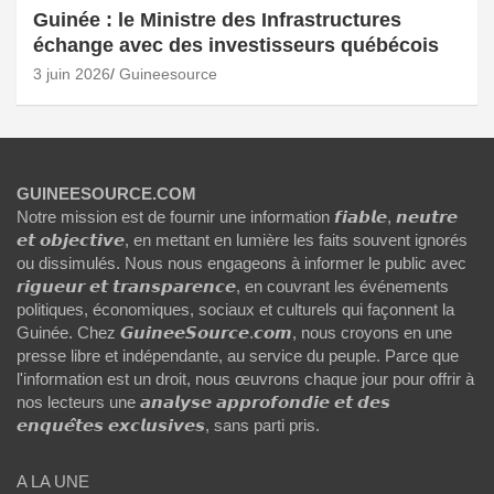
Guinée : le Ministre des Infrastructures
échange avec des investisseurs québécois
3 juin 2026
Guineesource
GUINEESOURCE.COM
Notre mission est de fournir une information 𝙛𝙞𝙖𝙗𝙡𝙚, 𝙣𝙚𝙪𝙩𝙧𝙚
𝙚𝙩 𝙤𝙗𝙟𝙚𝙘𝙩𝙞𝙫𝙚, en mettant en lumière les faits souvent ignorés
ou dissimulés. Nous nous engageons à informer le public avec
𝙧𝙞𝙜𝙪𝙚𝙪𝙧 𝙚𝙩 𝙩𝙧𝙖𝙣𝙨𝙥𝙖𝙧𝙚𝙣𝙘𝙚, en couvrant les événements
politiques, économiques, sociaux et culturels qui façonnent la
Guinée. Chez 𝙂𝙪𝙞𝙣𝙚𝙚𝙎𝙤𝙪𝙧𝙘𝙚.𝙘𝙤𝙢, nous croyons en une
presse libre et indépendante, au service du peuple. Parce que
l'information est un droit, nous œuvrons chaque jour pour offrir à
nos lecteurs une 𝙖𝙣𝙖𝙡𝙮𝙨𝙚 𝙖𝙥𝙥𝙧𝙤𝙛𝙤𝙣𝙙𝙞𝙚 𝙚𝙩 𝙙𝙚𝙨
𝙚𝙣𝙦𝙪𝙚̂𝙩𝙚𝙨 𝙚𝙭𝙘𝙡𝙪𝙨𝙞𝙫𝙚𝙨, sans parti pris.
A LA UNE