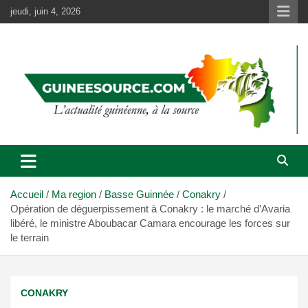
Aller
jeudi, juin 4, 2026
au
contenu
Accueil
Ma region
Basse Guinnée
Conakry
Opération de déguerpissement à Conakry : le marché d’Avaria
libéré, le ministre Aboubacar Camara encourage les forces sur
le terrain
CONAKRY