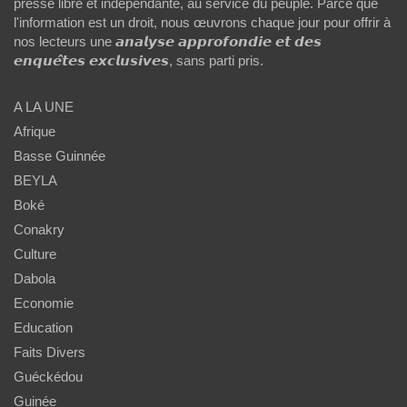
presse libre et indépendante, au service du peuple. Parce que
l'information est un droit, nous œuvrons chaque jour pour offrir à
nos lecteurs une 𝙖𝙣𝙖𝙡𝙮𝙨𝙚 𝙖𝙥𝙥𝙧𝙤𝙛𝙤𝙣𝙙𝙞𝙚 𝙚𝙩 𝙙𝙚𝙨
𝙚𝙣𝙦𝙪𝙚̂𝙩𝙚𝙨 𝙚𝙭𝙘𝙡𝙪𝙨𝙞𝙫𝙚𝙨, sans parti pris.
A LA UNE
Afrique
Basse Guinnée
BEYLA
Boké
Conakry
Culture
Dabola
Economie
Education
Faits Divers
Guéckédou
Guinée