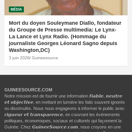
MÉDIA
Mort du doyen Souleymane Diallo, fondateur
du Groupe de Presse multimedia: Le Lynx-
La Lance et Lynx Radio. (Hommage du
journaliste Georges Léonard Sagno depuis
Washington,DC)
3 juin 2026
Guineesource
GUINEESOURCE.COM
Notre mission est de fournir une information 𝙛𝙞𝙖𝙗𝙡𝙚, 𝙣𝙚𝙪𝙩𝙧𝙚
𝙚𝙩 𝙤𝙗𝙟𝙚𝙘𝙩𝙞𝙫𝙚, en mettant en lumière les faits souvent ignorés
ou dissimulés. Nous nous engageons à informer le public avec
𝙧𝙞𝙜𝙪𝙚𝙪𝙧 𝙚𝙩 𝙩𝙧𝙖𝙣𝙨𝙥𝙖𝙧𝙚𝙣𝙘𝙚, en couvrant les événements
politiques, économiques, sociaux et culturels qui façonnent la
Guinée. Chez 𝙂𝙪𝙞𝙣𝙚𝙚𝙎𝙤𝙪𝙧𝙘𝙚.𝙘𝙤𝙢, nous croyons en une