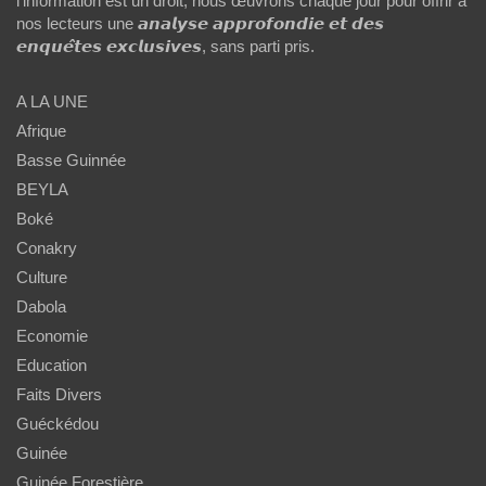
l'information est un droit, nous œuvrons chaque jour pour offrir à
nos lecteurs une 𝙖𝙣𝙖𝙡𝙮𝙨𝙚 𝙖𝙥𝙥𝙧𝙤𝙛𝙤𝙣𝙙𝙞𝙚 𝙚𝙩 𝙙𝙚𝙨
𝙚𝙣𝙦𝙪𝙚̂𝙩𝙚𝙨 𝙚𝙭𝙘𝙡𝙪𝙨𝙞𝙫𝙚𝙨, sans parti pris.
A LA UNE
Afrique
Basse Guinnée
BEYLA
Boké
Conakry
Culture
Dabola
Economie
Education
Faits Divers
Guéckédou
Guinée
Guinée Forestière