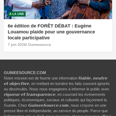
A LA UNE
6e édition de FORÊT DÉBAT : Eugène
Louamou plaide pour une gouvernance
locale participative
7 juin 2026
Guineesource
GUINEESOURCE.COM
Notre mission est de fournir une information 𝙛𝙞𝙖𝙗𝙡𝙚, 𝙣𝙚𝙪𝙩𝙧𝙚
𝙚𝙩 𝙤𝙗𝙟𝙚𝙘𝙩𝙞𝙫𝙚, en mettant en lumière les faits souvent ignorés
ou dissimulés. Nous nous engageons à informer le public avec
𝙧𝙞𝙜𝙪𝙚𝙪𝙧 𝙚𝙩 𝙩𝙧𝙖𝙣𝙨𝙥𝙖𝙧𝙚𝙣𝙘𝙚, en couvrant les événements
politiques, économiques, sociaux et culturels qui façonnent la
Guinée. Chez 𝙂𝙪𝙞𝙣𝙚𝙚𝙎𝙤𝙪𝙧𝙘𝙚.𝙘𝙤𝙢, nous croyons en une
presse libre et indépendante, au service du peuple. Parce que