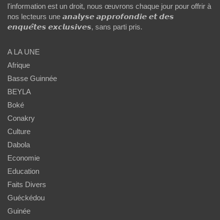
l'information est un droit, nous œuvrons chaque jour pour offrir à
nos lecteurs une 𝙖𝙣𝙖𝙡𝙮𝙨𝙚 𝙖𝙥𝙥𝙧𝙤𝙛𝙤𝙣𝙙𝙞𝙚 𝙚𝙩 𝙙𝙚𝙨
𝙚𝙣𝙦𝙪𝙚̂𝙩𝙚𝙨 𝙚𝙭𝙘𝙡𝙪𝙨𝙞𝙫𝙚𝙨, sans parti pris.
A LA UNE
Afrique
Basse Guinnée
BEYLA
Boké
Conakry
Culture
Dabola
Economie
Education
Faits Divers
Guéckédou
Guinée