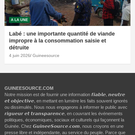
A LA UNE
Labé : une importante quantité de viande
impropre à la consommation saisie et
détruite
4 juin 2026
Guineesource
GUINEESOURCE.COM
Notre mission est de fournir une information 𝙛𝙞𝙖𝙗𝙡𝙚, 𝙣𝙚𝙪𝙩𝙧𝙚
𝙚𝙩 𝙤𝙗𝙟𝙚𝙘𝙩𝙞𝙫𝙚, en mettant en lumière les faits souvent ignorés
ou dissimulés. Nous nous engageons à informer le public avec
𝙧𝙞𝙜𝙪𝙚𝙪𝙧 𝙚𝙩 𝙩𝙧𝙖𝙣𝙨𝙥𝙖𝙧𝙚𝙣𝙘𝙚, en couvrant les événements
politiques, économiques, sociaux et culturels qui façonnent la
Guinée. Chez 𝙂𝙪𝙞𝙣𝙚𝙚𝙎𝙤𝙪𝙧𝙘𝙚.𝙘𝙤𝙢, nous croyons en une
presse libre et indépendante, au service du peuple. Parce que