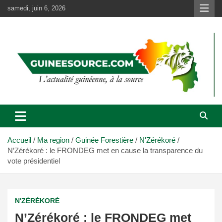
Aller
samedi, juin 6, 2026
au
contenu
Accueil
Ma region
Guinée Forestière
N'Zérékoré
N’Zérékoré : le FRONDEG met en cause la transparence du
vote présidentiel
N'ZÉRÉKORÉ
N’Zérékoré : le FRONDEG met