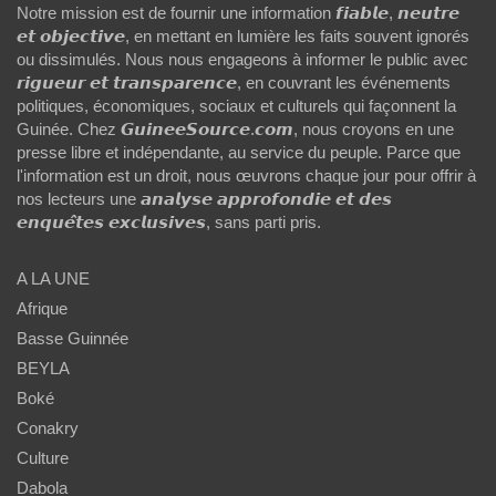
Notre mission est de fournir une information 𝙛𝙞𝙖𝙗𝙡𝙚, 𝙣𝙚𝙪𝙩𝙧𝙚
𝙚𝙩 𝙤𝙗𝙟𝙚𝙘𝙩𝙞𝙫𝙚, en mettant en lumière les faits souvent ignorés
ou dissimulés. Nous nous engageons à informer le public avec
𝙧𝙞𝙜𝙪𝙚𝙪𝙧 𝙚𝙩 𝙩𝙧𝙖𝙣𝙨𝙥𝙖𝙧𝙚𝙣𝙘𝙚, en couvrant les événements
politiques, économiques, sociaux et culturels qui façonnent la
Guinée. Chez 𝙂𝙪𝙞𝙣𝙚𝙚𝙎𝙤𝙪𝙧𝙘𝙚.𝙘𝙤𝙢, nous croyons en une
presse libre et indépendante, au service du peuple. Parce que
l'information est un droit, nous œuvrons chaque jour pour offrir à
nos lecteurs une 𝙖𝙣𝙖𝙡𝙮𝙨𝙚 𝙖𝙥𝙥𝙧𝙤𝙛𝙤𝙣𝙙𝙞𝙚 𝙚𝙩 𝙙𝙚𝙨
𝙚𝙣𝙦𝙪𝙚̂𝙩𝙚𝙨 𝙚𝙭𝙘𝙡𝙪𝙨𝙞𝙫𝙚𝙨, sans parti pris.
A LA UNE
Afrique
Basse Guinnée
BEYLA
Boké
Conakry
Culture
Dabola