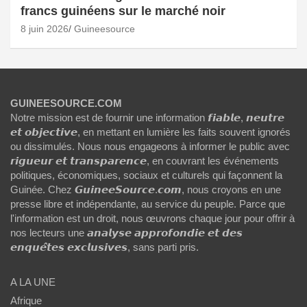
francs guinéens sur le marché noir
8 juin 2026
Guineesource
GUINEESOURCE.COM
Notre mission est de fournir une information 𝙛𝙞𝙖𝙗𝙡𝙚, 𝙣𝙚𝙪𝙩𝙧𝙚
𝙚𝙩 𝙤𝙗𝙟𝙚𝙘𝙩𝙞𝙫𝙚, en mettant en lumière les faits souvent ignorés
ou dissimulés. Nous nous engageons à informer le public avec
𝙧𝙞𝙜𝙪𝙚𝙪𝙧 𝙚𝙩 𝙩𝙧𝙖𝙣𝙨𝙥𝙖𝙧𝙚𝙣𝙘𝙚, en couvrant les événements
politiques, économiques, sociaux et culturels qui façonnent la
Guinée. Chez 𝙂𝙪𝙞𝙣𝙚𝙚𝙎𝙤𝙪𝙧𝙘𝙚.𝙘𝙤𝙢, nous croyons en une
presse libre et indépendante, au service du peuple. Parce que
l'information est un droit, nous œuvrons chaque jour pour offrir à
nos lecteurs une 𝙖𝙣𝙖𝙡𝙮𝙨𝙚 𝙖𝙥𝙥𝙧𝙤𝙛𝙤𝙣𝙙𝙞𝙚 𝙚𝙩 𝙙𝙚𝙨
𝙚𝙣𝙦𝙪𝙚̂𝙩𝙚𝙨 𝙚𝙭𝙘𝙡𝙪𝙨𝙞𝙫𝙚𝙨, sans parti pris.
A LA UNE
Afrique