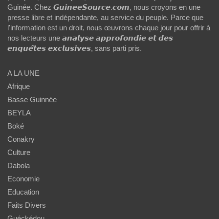
Guinée. Chez 𝙂𝙪𝙞𝙣𝙚𝙚𝙎𝙤𝙪𝙧𝙘𝙚.𝙘𝙤𝙢, nous croyons en une
presse libre et indépendante, au service du peuple. Parce que
l'information est un droit, nous œuvrons chaque jour pour offrir à
nos lecteurs une 𝙖𝙣𝙖𝙡𝙮𝙨𝙚 𝙖𝙥𝙥𝙧𝙤𝙛𝙤𝙣𝙙𝙞𝙚 𝙚𝙩 𝙙𝙚𝙨
𝙚𝙣𝙦𝙪𝙚̂𝙩𝙚𝙨 𝙚𝙭𝙘𝙡𝙪𝙨𝙞𝙫𝙚𝙨, sans parti pris.
A LA UNE
Afrique
Basse Guinnée
BEYLA
Boké
Conakry
Culture
Dabola
Economie
Education
Faits Divers
Guéckédou