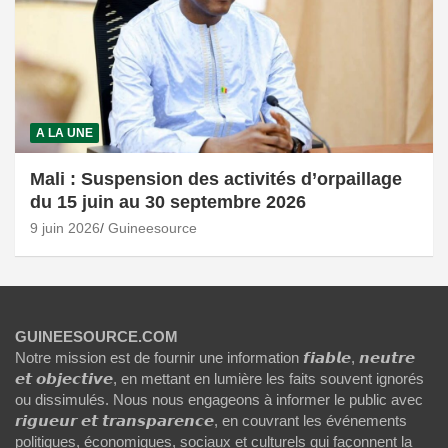
A LA UNE
Mali : Suspension des activités d’orpaillage
du 15 juin au 30 septembre 2026
9 juin 2026
Guineesource
GUINEESOURCE.COM
Notre mission est de fournir une information 𝙛𝙞𝙖𝙗𝙡𝙚, 𝙣𝙚𝙪𝙩𝙧𝙚
𝙚𝙩 𝙤𝙗𝙟𝙚𝙘𝙩𝙞𝙫𝙚, en mettant en lumière les faits souvent ignorés
ou dissimulés. Nous nous engageons à informer le public avec
𝙧𝙞𝙜𝙪𝙚𝙪𝙧 𝙚𝙩 𝙩𝙧𝙖𝙣𝙨𝙥𝙖𝙧𝙚𝙣𝙘𝙚, en couvrant les événements
politiques, économiques, sociaux et culturels qui façonnent la