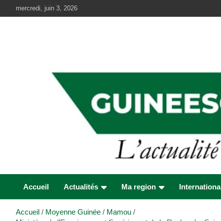
Aller
mercredi, juin 3, 2026
au
contenu
Accueil
Actualités
Ma region
Internationa
Accueil
Moyenne Guinée
Mamou