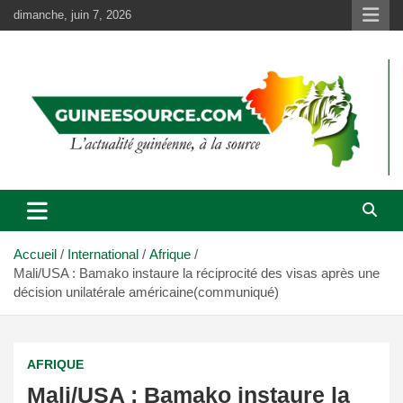
Aller
dimanche, juin 7, 2026
au
contenu
Accueil
International
Afrique
Mali/USA : Bamako instaure la réciprocité des visas après une
décision unilatérale américaine(communiqué)
AFRIQUE
Mali/USA : Bamako instaure la