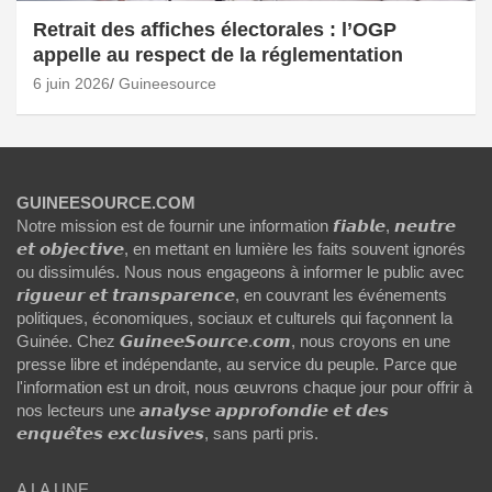
Retrait des affiches électorales : l’OGP
appelle au respect de la réglementation
6 juin 2026
Guineesource
GUINEESOURCE.COM
Notre mission est de fournir une information 𝙛𝙞𝙖𝙗𝙡𝙚, 𝙣𝙚𝙪𝙩𝙧𝙚
𝙚𝙩 𝙤𝙗𝙟𝙚𝙘𝙩𝙞𝙫𝙚, en mettant en lumière les faits souvent ignorés
ou dissimulés. Nous nous engageons à informer le public avec
𝙧𝙞𝙜𝙪𝙚𝙪𝙧 𝙚𝙩 𝙩𝙧𝙖𝙣𝙨𝙥𝙖𝙧𝙚𝙣𝙘𝙚, en couvrant les événements
politiques, économiques, sociaux et culturels qui façonnent la
Guinée. Chez 𝙂𝙪𝙞𝙣𝙚𝙚𝙎𝙤𝙪𝙧𝙘𝙚.𝙘𝙤𝙢, nous croyons en une
presse libre et indépendante, au service du peuple. Parce que
l'information est un droit, nous œuvrons chaque jour pour offrir à
nos lecteurs une 𝙖𝙣𝙖𝙡𝙮𝙨𝙚 𝙖𝙥𝙥𝙧𝙤𝙛𝙤𝙣𝙙𝙞𝙚 𝙚𝙩 𝙙𝙚𝙨
𝙚𝙣𝙦𝙪𝙚̂𝙩𝙚𝙨 𝙚𝙭𝙘𝙡𝙪𝙨𝙞𝙫𝙚𝙨, sans parti pris.
A LA UNE