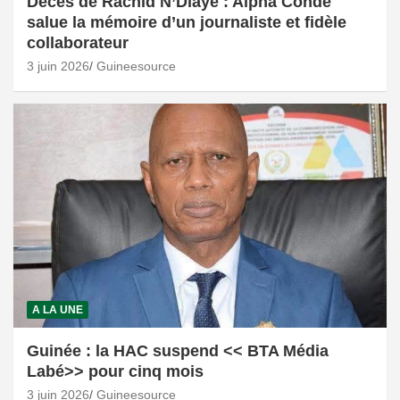
Décès de Rachid N’Diaye : Alpha Condé
salue la mémoire d’un journaliste et fidèle
collaborateur
3 juin 2026
Guineesource
A LA UNE
Guinée : la HAC suspend << BTA Média
Labé>> pour cinq mois
3 juin 2026
Guineesource