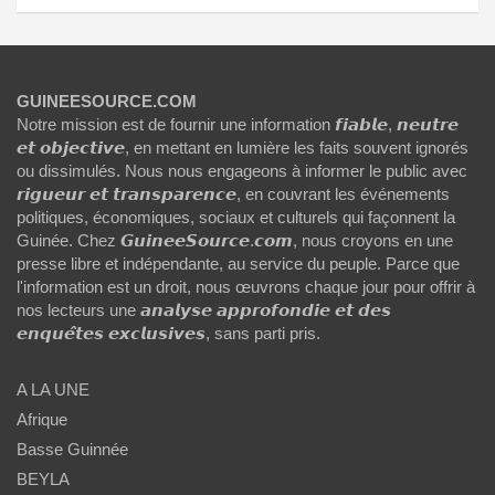
GUINEESOURCE.COM
Notre mission est de fournir une information 𝙛𝙞𝙖𝙗𝙡𝙚, 𝙣𝙚𝙪𝙩𝙧𝙚
𝙚𝙩 𝙤𝙗𝙟𝙚𝙘𝙩𝙞𝙫𝙚, en mettant en lumière les faits souvent ignorés
ou dissimulés. Nous nous engageons à informer le public avec
𝙧𝙞𝙜𝙪𝙚𝙪𝙧 𝙚𝙩 𝙩𝙧𝙖𝙣𝙨𝙥𝙖𝙧𝙚𝙣𝙘𝙚, en couvrant les événements
politiques, économiques, sociaux et culturels qui façonnent la
Guinée. Chez 𝙂𝙪𝙞𝙣𝙚𝙚𝙎𝙤𝙪𝙧𝙘𝙚.𝙘𝙤𝙢, nous croyons en une
presse libre et indépendante, au service du peuple. Parce que
l'information est un droit, nous œuvrons chaque jour pour offrir à
nos lecteurs une 𝙖𝙣𝙖𝙡𝙮𝙨𝙚 𝙖𝙥𝙥𝙧𝙤𝙛𝙤𝙣𝙙𝙞𝙚 𝙚𝙩 𝙙𝙚𝙨
𝙚𝙣𝙦𝙪𝙚̂𝙩𝙚𝙨 𝙚𝙭𝙘𝙡𝙪𝙨𝙞𝙫𝙚𝙨, sans parti pris.
A LA UNE
Afrique
Basse Guinnée
BEYLA