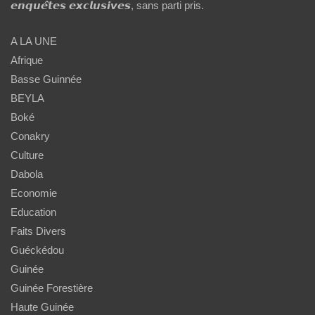
𝙚𝙣𝙦𝙪𝙚̂𝙩𝙚𝙨 𝙚𝙭𝙘𝙡𝙪𝙨𝙞𝙫𝙚𝙨, sans parti pris.
A LA UNE
Afrique
Basse Guinnée
BEYLA
Boké
Conakry
Culture
Dabola
Economie
Education
Faits Divers
Guéckédou
Guinée
Guinée Forestière
Haute Guinée