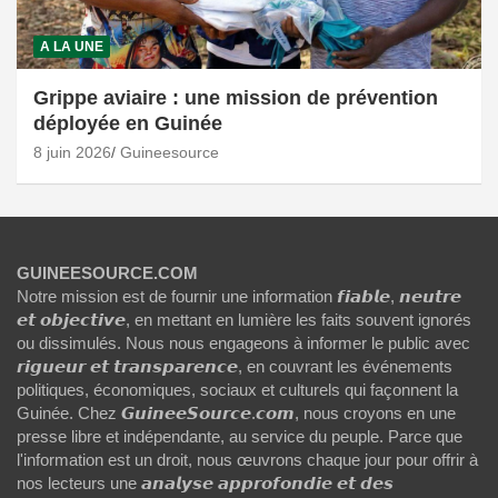
A LA UNE
Grippe aviaire : une mission de prévention
déployée en Guinée
8 juin 2026
Guineesource
GUINEESOURCE.COM
Notre mission est de fournir une information 𝙛𝙞𝙖𝙗𝙡𝙚, 𝙣𝙚𝙪𝙩𝙧𝙚
𝙚𝙩 𝙤𝙗𝙟𝙚𝙘𝙩𝙞𝙫𝙚, en mettant en lumière les faits souvent ignorés
ou dissimulés. Nous nous engageons à informer le public avec
𝙧𝙞𝙜𝙪𝙚𝙪𝙧 𝙚𝙩 𝙩𝙧𝙖𝙣𝙨𝙥𝙖𝙧𝙚𝙣𝙘𝙚, en couvrant les événements
politiques, économiques, sociaux et culturels qui façonnent la
Guinée. Chez 𝙂𝙪𝙞𝙣𝙚𝙚𝙎𝙤𝙪𝙧𝙘𝙚.𝙘𝙤𝙢, nous croyons en une
presse libre et indépendante, au service du peuple. Parce que
l'information est un droit, nous œuvrons chaque jour pour offrir à
nos lecteurs une 𝙖𝙣𝙖𝙡𝙮𝙨𝙚 𝙖𝙥𝙥𝙧𝙤𝙛𝙤𝙣𝙙𝙞𝙚 𝙚𝙩 𝙙𝙚𝙨