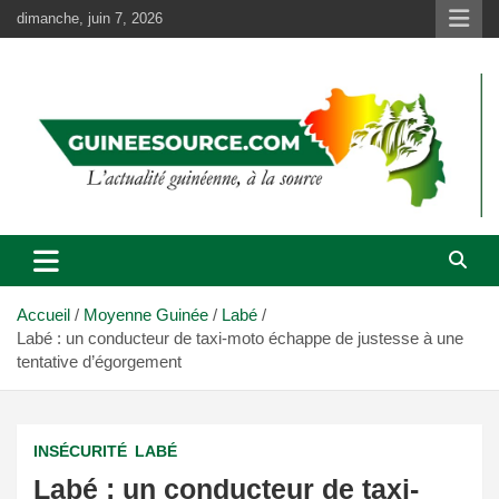
Aller
dimanche, juin 7, 2026
au
contenu
Accueil
Moyenne Guinée
Labé
Labé : un conducteur de taxi-moto échappe de justesse à une
tentative d’égorgement
INSÉCURITÉ
LABÉ
Labé : un conducteur de taxi-