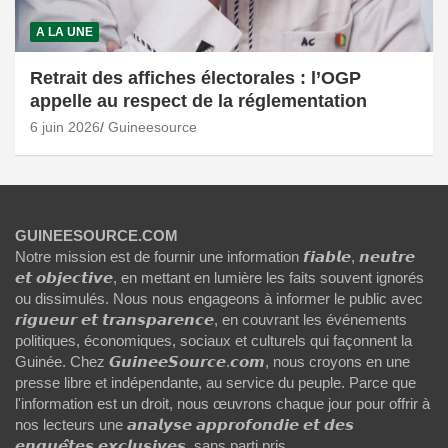
A LA UNE
Retrait des affiches électorales : l’OGP
appelle au respect de la réglementation
6 juin 2026
Guineesource
GUINEESOURCE.COM
Notre mission est de fournir une information 𝙛𝙞𝙖𝙗𝙡𝙚, 𝙣𝙚𝙪𝙩𝙧𝙚
𝙚𝙩 𝙤𝙗𝙟𝙚𝙘𝙩𝙞𝙫𝙚, en mettant en lumière les faits souvent ignorés
ou dissimulés. Nous nous engageons à informer le public avec
𝙧𝙞𝙜𝙪𝙚𝙪𝙧 𝙚𝙩 𝙩𝙧𝙖𝙣𝙨𝙥𝙖𝙧𝙚𝙣𝙘𝙚, en couvrant les événements
politiques, économiques, sociaux et culturels qui façonnent la
Guinée. Chez 𝙂𝙪𝙞𝙣𝙚𝙚𝙎𝙤𝙪𝙧𝙘𝙚.𝙘𝙤𝙢, nous croyons en une
presse libre et indépendante, au service du peuple. Parce que
l'information est un droit, nous œuvrons chaque jour pour offrir à
nos lecteurs une 𝙖𝙣𝙖𝙡𝙮𝙨𝙚 𝙖𝙥𝙥𝙧𝙤𝙛𝙤𝙣𝙙𝙞𝙚 𝙚𝙩 𝙙𝙚𝙨
𝙚𝙣𝙦𝙪𝙚̂𝙩𝙚𝙨 𝙚𝙭𝙘𝙡𝙪𝙨𝙞𝙫𝙚𝙨, sans parti pris.