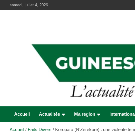
Aller
samedi, juillet 4, 2026
au
contenu
Accueil
Actualités
Ma region
Internationa
Accueil
Faits Divers
Koropara (N’Zérékoré) : une violente tempê