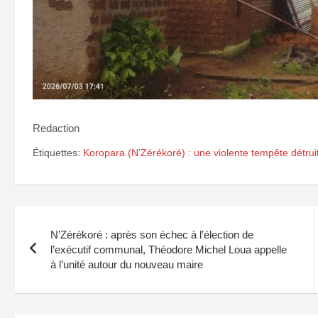
Redaction
Étiquettes:
Koropara (N'Zérékoré) : une violente tempête détruit
Navigation
N’Zérékoré : après son échec à l’élection de
de
l’exécutif communal, Théodore Michel Loua appelle
à l’unité autour du nouveau maire
l’article