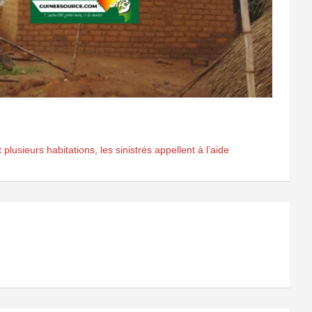
 plusieurs habitations
,
les sinistrés appellent à l’aide