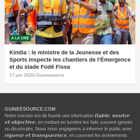
A LA UNE
Kindia : le ministre de la Jeunesse et des
Sports inspecte les chantiers de l’Émergence
et du stade Fodé Fissa
17 juin 2026
Guineesource
GUINEESOURCE.COM
Notre mission est de fournir une information 𝙛𝙞𝙖𝙗𝙡𝙚, 𝙣𝙚𝙪𝙩𝙧𝙚
𝙚𝙩 𝙤𝙗𝙟𝙚𝙘𝙩𝙞𝙫𝙚, en mettant en lumière les faits souvent ignorés
ou dissimulés. Nous nous engageons à informer le public avec
𝙧𝙞𝙜𝙪𝙚𝙪𝙧 𝙚𝙩 𝙩𝙧𝙖𝙣𝙨𝙥𝙖𝙧𝙚𝙣𝙘𝙚, en couvrant les événements