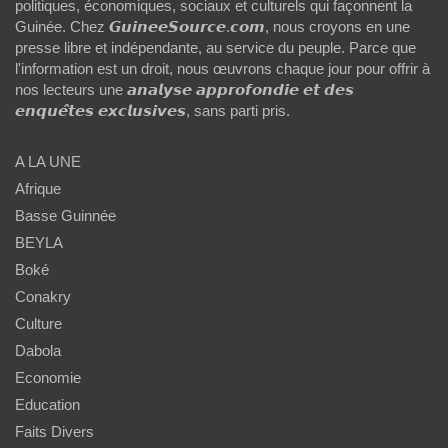
politiques, économiques, sociaux et culturels qui façonnent la
Guinée. Chez 𝙂𝙪𝙞𝙣𝙚𝙚𝙎𝙤𝙪𝙧𝙘𝙚.𝙘𝙤𝙢, nous croyons en une
presse libre et indépendante, au service du peuple. Parce que
l'information est un droit, nous œuvrons chaque jour pour offrir à
nos lecteurs une 𝙖𝙣𝙖𝙡𝙮𝙨𝙚 𝙖𝙥𝙥𝙧𝙤𝙛𝙤𝙣𝙙𝙞𝙚 𝙚𝙩 𝙙𝙚𝙨
𝙚𝙣𝙦𝙪𝙚̂𝙩𝙚𝙨 𝙚𝙭𝙘𝙡𝙪𝙨𝙞𝙫𝙚𝙨, sans parti pris.
A LA UNE
Afrique
Basse Guinnée
BEYLA
Boké
Conakry
Culture
Dabola
Economie
Education
Faits Divers