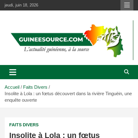
Aller
jeudi, juin 18, 2026
au
contenu
Accueil
Faits Divers
Insolite à Lola : un fœtus découvert dans la rivière Tinguèin, une
enquête ouverte
FAITS DIVERS
Insolite à Lola : un fœtus