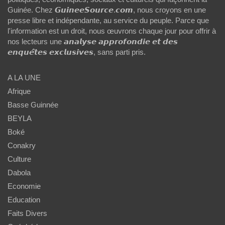
Guinée. Chez 𝙂𝙪𝙞𝙣𝙚𝙚𝙎𝙤𝙪𝙧𝙘𝙚.𝙘𝙤𝙢, nous croyons en une
presse libre et indépendante, au service du peuple. Parce que
l'information est un droit, nous œuvrons chaque jour pour offrir à
nos lecteurs une 𝙖𝙣𝙖𝙡𝙮𝙨𝙚 𝙖𝙥𝙥𝙧𝙤𝙛𝙤𝙣𝙙𝙞𝙚 𝙚𝙩 𝙙𝙚𝙨
𝙚𝙣𝙦𝙪𝙚̂𝙩𝙚𝙨 𝙚𝙭𝙘𝙡𝙪𝙨𝙞𝙫𝙚𝙨, sans parti pris.
A LA UNE
Afrique
Basse Guinnée
BEYLA
Boké
Conakry
Culture
Dabola
Economie
Education
Faits Divers