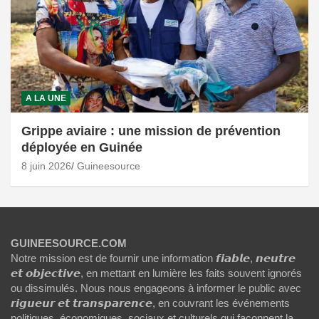
A LA UNE
Grippe aviaire : une mission de prévention
déployée en Guinée
8 juin 2026
Guineesource
GUINEESOURCE.COM
Notre mission est de fournir une information 𝙛𝙞𝙖𝙗𝙡𝙚, 𝙣𝙚𝙪𝙩𝙧𝙚
𝙚𝙩 𝙤𝙗𝙟𝙚𝙘𝙩𝙞𝙫𝙚, en mettant en lumière les faits souvent ignorés
ou dissimulés. Nous nous engageons à informer le public avec
𝙧𝙞𝙜𝙪𝙚𝙪𝙧 𝙚𝙩 𝙩𝙧𝙖𝙣𝙨𝙥𝙖𝙧𝙚𝙣𝙘𝙚, en couvrant les événements
politiques, économiques, sociaux et culturels qui façonnent la