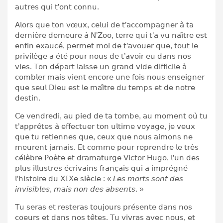
𝖺𝗎𝗍𝗋𝖾𝗌 𝗊𝗎𝗂 𝗍’𝗈𝗇𝗍 𝖼𝗈𝗇𝗇𝗎.
𝖠𝗅𝗈𝗋𝗌 𝗊𝗎𝖾 𝗍𝗈𝗇 𝗏œ𝗎𝗑, 𝖼𝖾𝗅𝗎𝗂 𝖽𝖾 𝗍’𝖺𝖼𝖼𝗈𝗆𝗉𝖺𝗀𝗇𝖾𝗋 𝖺̀ 𝗍𝖺
𝖽𝖾𝗋𝗇𝗂𝖾̀𝗋𝖾 𝖽𝖾𝗆𝖾𝗎𝗋𝖾 𝖺̀ 𝖭’𝖹𝗈𝗈, 𝗍𝖾𝗋𝗋𝖾 𝗊𝗎𝗂 𝗍’𝖺 𝗏𝗎 𝗇𝖺𝗂̂𝗍𝗋𝖾 𝖾𝗌𝗍
𝖾𝗇𝖿𝗂𝗇 𝖾𝗑𝖺𝗎𝖼𝖾́, 𝗉𝖾𝗋𝗆𝖾𝗍 𝗆𝗈𝗂 𝖽𝖾 𝗍’𝖺𝗏𝗈𝗎𝖾𝗋 𝗊𝗎𝖾, 𝗍𝗈𝗎𝗍 𝗅𝖾
𝗉𝗋𝗂𝗏𝗂𝗅𝖾̀𝗀𝖾 𝖺 𝖾́𝗍𝖾́ 𝗉𝗈𝗎𝗋 𝗇𝗈𝗎𝗌 𝖽𝖾 𝗍’𝖺𝗏𝗈𝗂𝗋 𝖾𝗎 𝖽𝖺𝗇𝗌 𝗇𝗈𝗌
𝗏𝗂𝖾𝗌. 𝖳𝗈𝗇 𝖽𝖾́𝗉𝖺𝗋𝗍 𝗅𝖺𝗂𝗌𝗌𝖾 𝗎𝗇 𝗀𝗋𝖺𝗇𝖽 𝗏𝗂𝖽𝖾 𝖽𝗂𝖿𝖿𝗂𝖼𝗂𝗅𝖾 𝖺̀
𝖼𝗈𝗆𝖻𝗅𝖾𝗋 𝗆𝖺𝗂𝗌 𝗏𝗂𝖾𝗇𝗍 𝖾𝗇𝖼𝗈𝗋𝖾 𝗎𝗇𝖾 𝖿𝗈𝗂𝗌 𝗇𝗈𝗎𝗌 𝖾𝗇𝗌𝖾𝗂𝗀𝗇𝖾𝗋
𝗊𝗎𝖾 𝗌𝖾𝗎𝗅 𝖣𝗂𝖾𝗎 𝖾𝗌𝗍 𝗅𝖾 𝗆𝖺𝗂̂𝗍𝗋𝖾 𝖽𝗎 𝗍𝖾𝗆𝗉𝗌 𝖾𝗍 𝖽𝖾 𝗇𝗈𝗍𝗋𝖾
𝖽𝖾𝗌𝗍𝗂𝗇.
𝖢𝖾 𝗏𝖾𝗇𝖽𝗋𝖾𝖽𝗂, 𝖺𝗎 𝗉𝗂𝖾𝖽 𝖽𝖾 𝗍𝖺 𝗍𝗈𝗆𝖻𝖾, 𝖺𝗎 𝗆𝗈𝗆𝖾𝗇𝗍 𝗈𝗎̀ 𝗍𝗎
𝗍’𝖺𝗉𝗉𝗋𝖾̂𝗍𝖾𝗌 𝖺̀ 𝖾𝖿𝖿𝖾𝖼𝗍𝗎𝖾𝗋 𝗍𝗈𝗇 𝗎𝗅𝗍𝗂𝗆𝖾 𝗏𝗈𝗒𝖺𝗀𝖾, 𝗃𝖾 𝗏𝖾𝗎𝗑
𝗊𝗎𝖾 𝗍𝗎 𝗋𝖾𝗍𝗂𝖾𝗇𝗇𝖾𝗌 𝗊𝗎𝖾, 𝖼𝖾𝗎𝗑 𝗊𝗎𝖾 𝗇𝗈𝗎𝗌 𝖺𝗂𝗆𝗈𝗇𝗌 𝗇𝖾
𝗆𝖾𝗎𝗋𝖾𝗇𝗍 𝗃𝖺𝗆𝖺𝗂𝗌. 𝖤𝗍 𝖼𝗈𝗆𝗆𝖾 𝗉𝗈𝗎𝗋 𝗋𝖾𝗉𝗋𝖾𝗇𝖽𝗋𝖾 𝗅𝖾 𝗍𝗋𝖾̀𝗌
𝖼𝖾́𝗅𝖾̀𝖻𝗋𝖾 𝖯𝗈𝖾̀𝗍𝖾 𝖾𝗍 𝖽𝗋𝖺𝗆𝖺𝗍𝗎𝗋𝗀𝖾 𝖵𝗂𝖼𝗍𝗈𝗋 𝖧𝗎𝗀𝗈, 𝗅’𝗎𝗇 𝖽𝖾𝗌
𝗉𝗅𝗎𝗌 𝗂𝗅𝗅𝗎𝗌𝗍𝗋𝖾𝗌 𝖾́𝖼𝗋𝗂𝗏𝖺𝗂𝗇𝗌 𝖿𝗋𝖺𝗇𝖼̧𝖺𝗂𝗌 𝗊𝗎𝗂 𝖺 𝗂𝗆𝗉𝗋𝖾́𝗀𝗇𝖾́
𝗅’𝗁𝗂𝗌𝗍𝗈𝗂𝗋𝖾 𝖽𝗎 𝖷𝖨𝖷𝖾 𝗌𝗂𝖾̀𝖼𝗅𝖾 : « 𝘓𝘦𝘴 𝘮𝘰𝘳𝘵𝘴 𝘴𝘰𝘯𝘵 𝘥𝘦𝘴
𝘪𝘯𝘷𝘪𝘴𝘪𝘣𝘭𝘦𝘴, 𝘮𝘢𝘪𝘴 𝘯𝘰𝘯 𝘥𝘦𝘴 𝘢𝘣𝘴𝘦𝘯𝘵𝘴. »
𝖳𝗎 𝗌𝖾𝗋𝖺𝗌 𝖾𝗍 𝗋𝖾𝗌𝗍𝖾𝗋𝖺𝗌 𝗍𝗈𝗎𝗃𝗈𝗎𝗋𝗌 𝗉𝗋𝖾́𝗌𝖾𝗇𝗍𝖾 𝖽𝖺𝗇𝗌 𝗇𝗈𝗌
𝖼𝗈𝖾𝗎𝗋𝗌 𝖾𝗍 𝖽𝖺𝗇𝗌 𝗇𝗈𝗌 𝗍𝖾̂𝗍𝖾𝗌. 𝖳𝗎 𝗏𝗂𝗏𝗋𝖺𝗌 𝖺𝗏𝖾𝖼 𝗇𝗈𝗎𝗌, 𝖾𝗍