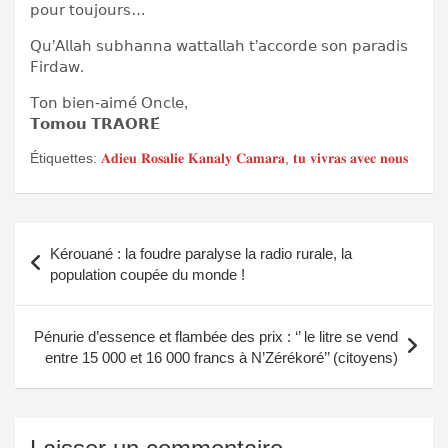
𝗉𝗈𝗎𝗋 𝗍𝗈𝗎𝗃𝗈𝗎𝗋𝗌…
𝖰𝗎’𝖠𝗅𝗅𝖺𝗁 𝗌𝗎𝖻𝗁𝖺𝗇𝗇𝖺 𝗐𝖺𝗍𝗍𝖺𝗅𝗅𝖺𝗁 𝗍’𝖺𝖼𝖼𝗈𝗋𝖽𝖾 𝗌𝗈𝗇 𝗉𝖺𝗋𝖺𝖽𝗂𝗌
𝖥𝗂𝗋𝖽𝖺𝗐.
𝖳𝗈𝗇 𝖻𝗂𝖾𝗇-𝖺𝗂𝗆𝖾́ 𝖮𝗇𝖼𝗅𝖾,
𝗧𝗼𝗺𝗼𝘂 𝗧𝗥𝗔𝗢𝗥𝗘́
Étiquettes:
𝐀𝐝𝐢𝐞𝐮 𝐑𝐨𝐬𝐚𝐥𝐢𝐞 𝐊𝐚𝐧𝐚𝐥𝐲 𝐂𝐚𝐦𝐚𝐫𝐚
,
𝐭𝐮 𝐯𝐢𝐯𝐫𝐚𝐬 𝐚𝐯𝐞𝐜 𝐧𝐨𝐮𝐬
Navigation
Kérouané : la foudre paralyse la radio rurale, la
de
population coupée du monde !
l’article
Pénurie d’essence et flambée des prix : ‘’ le litre se vend
entre 15 000 et 16 000 francs à N’Zérékoré’’ (citoyens)