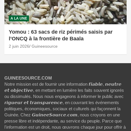
A LA UNE
Yomou : 63 sacs de riz périmés saisis par
l’ONCQ à la frontière de Baala
2 juin 2026
Guineesource
GUINEESOURCE.COM
Notre mission est de fournir une information 𝙛𝙞𝙖𝙗𝙡𝙚, 𝙣𝙚𝙪𝙩𝙧𝙚
𝙚𝙩 𝙤𝙗𝙟𝙚𝙘𝙩𝙞𝙫𝙚, en mettant en lumière les faits souvent ignorés
ou dissimulés. Nous nous engageons à informer le public avec
𝙧𝙞𝙜𝙪𝙚𝙪𝙧 𝙚𝙩 𝙩𝙧𝙖𝙣𝙨𝙥𝙖𝙧𝙚𝙣𝙘𝙚, en couvrant les événements
politiques, économiques, sociaux et culturels qui façonnent la
Guinée. Chez 𝙂𝙪𝙞𝙣𝙚𝙚𝙎𝙤𝙪𝙧𝙘𝙚.𝙘𝙤𝙢, nous croyons en une
presse libre et indépendante, au service du peuple. Parce que
l'information est un droit, nous œuvrons chaque jour pour offrir à