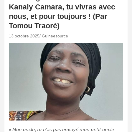
Kanaly Camara, tu vivras avec
nous, et pour toujours ! (Par
Tomou Traoré)
13 octobre 2025
Guineesource
« 𝘔𝘰𝘯 𝘰𝘯𝘤𝘭𝘦, 𝘵𝘶 𝘯’𝘢𝘴 𝘱𝘢𝘴 𝘦𝘯𝘷𝘰𝘺𝘦́ 𝘮𝘰𝘯 𝘱𝘦𝘵𝘪𝘵 𝘰𝘯𝘤𝘭𝘦