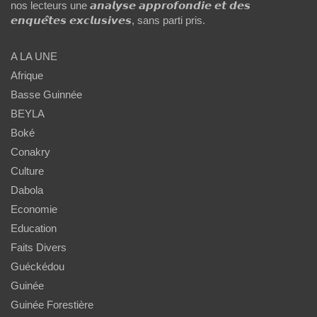
nos lecteurs une 𝙖𝙣𝙖𝙡𝙮𝙨𝙚 𝙖𝙥𝙥𝙧𝙤𝙛𝙤𝙣𝙙𝙞𝙚 𝙚𝙩 𝙙𝙚𝙨
𝙚𝙣𝙦𝙪𝙚̂𝙩𝙚𝙨 𝙚𝙭𝙘𝙡𝙪𝙨𝙞𝙫𝙚𝙨, sans parti pris.
A LA UNE
Afrique
Basse Guinnée
BEYLA
Boké
Conakry
Culture
Dabola
Economie
Education
Faits Divers
Guéckédou
Guinée
Guinée Forestière