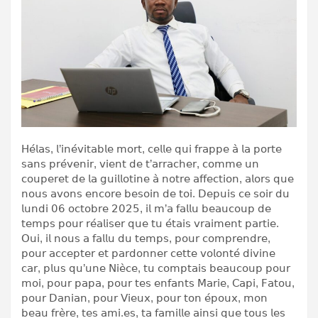
𝖧𝖾́𝗅𝖺𝗌, 𝗅’𝗂𝗇𝖾́𝗏𝗂𝗍𝖺𝖻𝗅𝖾 𝗆𝗈𝗋𝗍, 𝖼𝖾𝗅𝗅𝖾 𝗊𝗎𝗂 𝖿𝗋𝖺𝗉𝗉𝖾 𝖺̀ 𝗅𝖺 𝗉𝗈𝗋𝗍𝖾
𝗌𝖺𝗇𝗌 𝗉𝗋𝖾́𝗏𝖾𝗇𝗂𝗋, 𝗏𝗂𝖾𝗇𝗍 𝖽𝖾 𝗍’𝖺𝗋𝗋𝖺𝖼𝗁𝖾𝗋, 𝖼𝗈𝗆𝗆𝖾 𝗎𝗇
𝖼𝗈𝗎𝗉𝖾𝗋𝖾𝗍 𝖽𝖾 𝗅𝖺 𝗀𝗎𝗂𝗅𝗅𝗈𝗍𝗂𝗇𝖾 𝖺̀ 𝗇𝗈𝗍𝗋𝖾 𝖺𝖿𝖿𝖾𝖼𝗍𝗂𝗈𝗇, 𝖺𝗅𝗈𝗋𝗌 𝗊𝗎𝖾
𝗇𝗈𝗎𝗌 𝖺𝗏𝗈𝗇𝗌 𝖾𝗇𝖼𝗈𝗋𝖾 𝖻𝖾𝗌𝗈𝗂𝗇 𝖽𝖾 𝗍𝗈𝗂. 𝖣𝖾𝗉𝗎𝗂𝗌 𝖼𝖾 𝗌𝗈𝗂𝗋 𝖽𝗎
𝗅𝗎𝗇𝖽𝗂 𝟢𝟨 𝗈𝖼𝗍𝗈𝖻𝗋𝖾 𝟤𝟢𝟤𝟧, 𝗂𝗅 𝗆’𝖺 𝖿𝖺𝗅𝗅𝗎 𝖻𝖾𝖺𝗎𝖼𝗈𝗎𝗉 𝖽𝖾
𝗍𝖾𝗆𝗉𝗌 𝗉𝗈𝗎𝗋 𝗋𝖾́𝖺𝗅𝗂𝗌𝖾𝗋 𝗊𝗎𝖾 𝗍𝗎 𝖾́𝗍𝖺𝗂𝗌 𝗏𝗋𝖺𝗂𝗆𝖾𝗇𝗍 𝗉𝖺𝗋𝗍𝗂𝖾.
𝖮𝗎𝗂, 𝗂𝗅 𝗇𝗈𝗎𝗌 𝖺 𝖿𝖺𝗅𝗅𝗎 𝖽𝗎 𝗍𝖾𝗆𝗉𝗌, 𝗉𝗈𝗎𝗋 𝖼𝗈𝗆𝗉𝗋𝖾𝗇𝖽𝗋𝖾,
𝗉𝗈𝗎𝗋 𝖺𝖼𝖼𝖾𝗉𝗍𝖾𝗋 𝖾𝗍 𝗉𝖺𝗋𝖽𝗈𝗇𝗇𝖾𝗋 𝖼𝖾𝗍𝗍𝖾 𝗏𝗈𝗅𝗈𝗇𝗍𝖾́ 𝖽𝗂𝗏𝗂𝗇𝖾
𝖼𝖺𝗋, 𝗉𝗅𝗎𝗌 𝗊𝗎’𝗎𝗇𝖾 𝖭𝗂𝖾̀𝖼𝖾, 𝗍𝗎 𝖼𝗈𝗆𝗉𝗍𝖺𝗂𝗌 𝖻𝖾𝖺𝗎𝖼𝗈𝗎𝗉 𝗉𝗈𝗎𝗋
𝗆𝗈𝗂, 𝗉𝗈𝗎𝗋 𝗉𝖺𝗉𝖺, 𝗉𝗈𝗎𝗋 𝗍𝖾𝗌 𝖾𝗇𝖿𝖺𝗇𝗍𝗌 𝖬𝖺𝗋𝗂𝖾, 𝖢𝖺𝗉𝗂, 𝖥𝖺𝗍𝗈𝗎,
𝗉𝗈𝗎𝗋 𝖣𝖺𝗇𝗂𝖺𝗇, 𝗉𝗈𝗎𝗋 𝖵𝗂𝖾𝗎𝗑, 𝗉𝗈𝗎𝗋 𝗍𝗈𝗇 𝖾́𝗉𝗈𝗎𝗑, 𝗆𝗈𝗇
𝖻𝖾𝖺𝗎 𝖿𝗋𝖾̀𝗋𝖾, 𝗍𝖾𝗌 𝖺𝗆𝗂.𝖾𝗌, 𝗍𝖺 𝖿𝖺𝗆𝗂𝗅𝗅𝖾 𝖺𝗂𝗇𝗌𝗂 𝗊𝗎𝖾 𝗍𝗈𝗎𝗌 𝗅𝖾𝗌