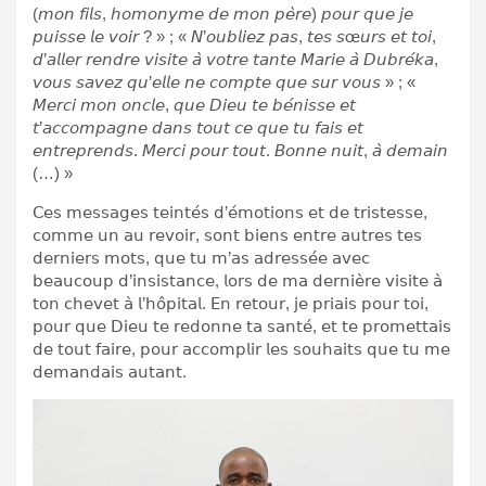
(𝘮𝘰𝘯 𝘧𝘪𝘭𝘴, 𝘩𝘰𝘮𝘰𝘯𝘺𝘮𝘦 𝘥𝘦 𝘮𝘰𝘯 𝘱𝘦̀𝘳𝘦) 𝘱𝘰𝘶𝘳 𝘲𝘶𝘦 𝘫𝘦
𝘱𝘶𝘪𝘴𝘴𝘦 𝘭𝘦 𝘷𝘰𝘪𝘳 ? » ; « 𝘕’𝘰𝘶𝘣𝘭𝘪𝘦𝘻 𝘱𝘢𝘴, 𝘵𝘦𝘴 𝘴œ𝘶𝘳𝘴 𝘦𝘵 𝘵𝘰𝘪,
𝘥’𝘢𝘭𝘭𝘦𝘳 𝘳𝘦𝘯𝘥𝘳𝘦 𝘷𝘪𝘴𝘪𝘵𝘦 𝘢̀ 𝘷𝘰𝘵𝘳𝘦 𝘵𝘢𝘯𝘵𝘦 𝘔𝘢𝘳𝘪𝘦 𝘢̀ 𝘋𝘶𝘣𝘳𝘦́𝘬𝘢,
𝘷𝘰𝘶𝘴 𝘴𝘢𝘷𝘦𝘻 𝘲𝘶’𝘦𝘭𝘭𝘦 𝘯𝘦 𝘤𝘰𝘮𝘱𝘵𝘦 𝘲𝘶𝘦 𝘴𝘶𝘳 𝘷𝘰𝘶𝘴 » ; «
𝘔𝘦𝘳𝘤𝘪 𝘮𝘰𝘯 𝘰𝘯𝘤𝘭𝘦, 𝘲𝘶𝘦 𝘋𝘪𝘦𝘶 𝘵𝘦 𝘣𝘦́𝘯𝘪𝘴𝘴𝘦 𝘦𝘵
𝘵’𝘢𝘤𝘤𝘰𝘮𝘱𝘢𝘨𝘯𝘦 𝘥𝘢𝘯𝘴 𝘵𝘰𝘶𝘵 𝘤𝘦 𝘲𝘶𝘦 𝘵𝘶 𝘧𝘢𝘪𝘴 𝘦𝘵
𝘦𝘯𝘵𝘳𝘦𝘱𝘳𝘦𝘯𝘥𝘴. 𝘔𝘦𝘳𝘤𝘪 𝘱𝘰𝘶𝘳 𝘵𝘰𝘶𝘵. 𝘉𝘰𝘯𝘯𝘦 𝘯𝘶𝘪𝘵, 𝘢̀ 𝘥𝘦𝘮𝘢𝘪𝘯
(…) »
𝖢𝖾𝗌 𝗆𝖾𝗌𝗌𝖺𝗀𝖾𝗌 𝗍𝖾𝗂𝗇𝗍𝖾́𝗌 𝖽’𝖾́𝗆𝗈𝗍𝗂𝗈𝗇𝗌 𝖾𝗍 𝖽𝖾 𝗍𝗋𝗂𝗌𝗍𝖾𝗌𝗌𝖾,
𝖼𝗈𝗆𝗆𝖾 𝗎𝗇 𝖺𝗎 𝗋𝖾𝗏𝗈𝗂𝗋, 𝗌𝗈𝗇𝗍 𝖻𝗂𝖾𝗇𝗌 𝖾𝗇𝗍𝗋𝖾 𝖺𝗎𝗍𝗋𝖾𝗌 𝗍𝖾𝗌
𝖽𝖾𝗋𝗇𝗂𝖾𝗋𝗌 𝗆𝗈𝗍𝗌, 𝗊𝗎𝖾 𝗍𝗎 𝗆’𝖺𝗌 𝖺𝖽𝗋𝖾𝗌𝗌𝖾́𝖾 𝖺𝗏𝖾𝖼
𝖻𝖾𝖺𝗎𝖼𝗈𝗎𝗉 𝖽’𝗂𝗇𝗌𝗂𝗌𝗍𝖺𝗇𝖼𝖾, 𝗅𝗈𝗋𝗌 𝖽𝖾 𝗆𝖺 𝖽𝖾𝗋𝗇𝗂𝖾̀𝗋𝖾 𝗏𝗂𝗌𝗂𝗍𝖾 𝖺̀
𝗍𝗈𝗇 𝖼𝗁𝖾𝗏𝖾𝗍 𝖺̀ 𝗅’𝗁𝗈̂𝗉𝗂𝗍𝖺𝗅. 𝖤𝗇 𝗋𝖾𝗍𝗈𝗎𝗋, 𝗃𝖾 𝗉𝗋𝗂𝖺𝗂𝗌 𝗉𝗈𝗎𝗋 𝗍𝗈𝗂,
𝗉𝗈𝗎𝗋 𝗊𝗎𝖾 𝖣𝗂𝖾𝗎 𝗍𝖾 𝗋𝖾𝖽𝗈𝗇𝗇𝖾 𝗍𝖺 𝗌𝖺𝗇𝗍𝖾́, 𝖾𝗍 𝗍𝖾 𝗉𝗋𝗈𝗆𝖾𝗍𝗍𝖺𝗂𝗌
𝖽𝖾 𝗍𝗈𝗎𝗍 𝖿𝖺𝗂𝗋𝖾, 𝗉𝗈𝗎𝗋 𝖺𝖼𝖼𝗈𝗆𝗉𝗅𝗂𝗋 𝗅𝖾𝗌 𝗌𝗈𝗎𝗁𝖺𝗂𝗍𝗌 𝗊𝗎𝖾 𝗍𝗎 𝗆𝖾
𝖽𝖾𝗆𝖺𝗇𝖽𝖺𝗂𝗌 𝖺𝗎𝗍𝖺𝗇𝗍.